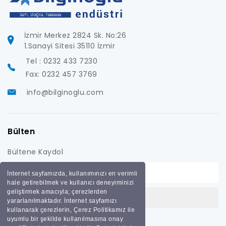
İzmir Merkez 2824 Sk. No:26
1.Sanayi Sitesi 35110 İzmir
Tel : 0232 433 7230
Fax: 0232 457 3769
info@bilginoglu.com
Bülten
Bültene Kaydol
İnternet sayfamızda, kullanımınızı en verimli
hale getirebilmek ve kullanıcı deneyiminizi
geliştirmek amacıyla; çerezlerden
yararlanılmaktadır. İnternet sayfamızı
kullanarak çerezlerin, Çerez Politikamız ile
uyumlu bir şekilde kullanılmasına onay