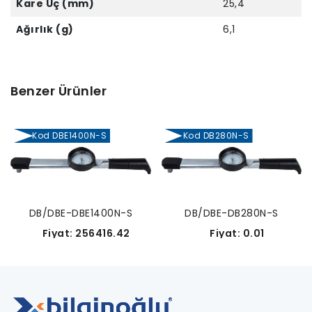
Kare Uç (mm)
25,4
Ağırlık (g)
6,1
Benzer Ürünler
Kod DBE1400N-S
Kod DB280N-S
DB/DBE-DBE1400N-S
DB/DBE-DB280N-S
Fiyat: 256416.42
Fiyat: 0.01