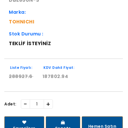
DBE850N-S
Marka:
TOHNICHI
Stok Durumu :
TEKLIF ISTEYINIZ
Liste Fiyatı:
KDV Dahil Fiyat:
288927.6
187802.94
-
+
Adet:
Hemen Satın