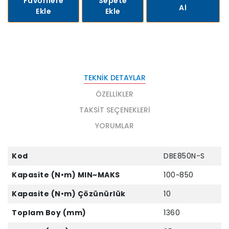
Favorilere
Sepete
Al
Ekle
Ekle
TEKNIK DETAYLAR
ÖZELLIKLER
TAKSIT SEÇENEKLERI
YORUMLAR
Kod
DBE850N-S
Kapasite (N•m) MIN~MAKS
100~850
Kapasite (N•m) Çözünürlük
10
Toplam Boy (mm)
1360