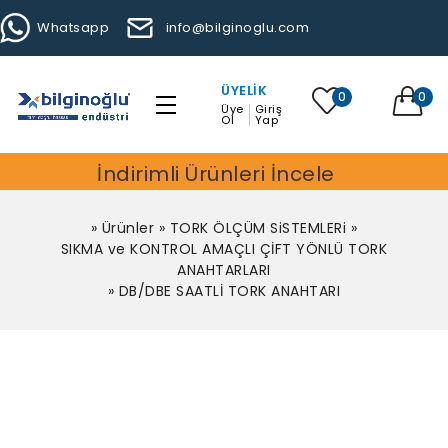
Whatsapp
info@bilginoglu.com
ÜYELIK
0
0
Üye
Giriş
Ol
Yap
İndirimli Ürünleri İncele
»
Ürünler
»
TORK ÖLÇÜM SiSTEMLERi
»
SIKMA ve KONTROL AMAÇLI ÇİFT YÖNLÜ TORK
ANAHTARLARI
»
DB/DBE SAATLİ TORK ANAHTARI