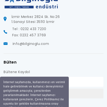
İzmir Merkez 2824 Sk. No:26
1.Sanayi Sitesi 35110 İzmir
Tel : 0232 433 7230
Fax: 0232 457 3769
info@bilginoglu.com
Bülten
Bültene Kaydol
İnternet sayfamızda, kullanımınızı en verimli
hale getirebilmek ve kullanıcı deneyiminizi
geliştirmek amacıyla; çerezlerden
yararlanılmaktadır. İnternet sayfamızı
kullanarak çerezlerin, Çerez Politikamız ile
uyumlu bir şekilde kullanılmasına onay