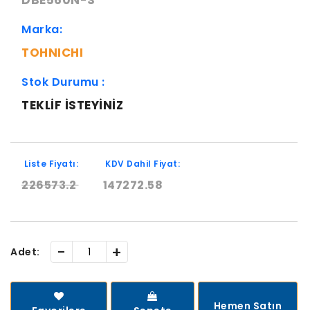
DBE560N-S
Marka:
TOHNICHI
Stok Durumu :
TEKLIF ISTEYINIZ
Liste Fiyatı:
KDV Dahil Fiyat:
226573.2
147272.58
-
+
Adet:
Hemen Satın