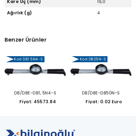
Kare Uç (mm)
19,0
Ağırlık (g)
4
Benzer Ürünler
Kod DB1.5N4-S
Kod DB25N-S
DB/DBE-DB1, 5N4-S
DB/DBE-DB50N-S
Fiyat: 45573.84
Fiyat: 0.02 Euro