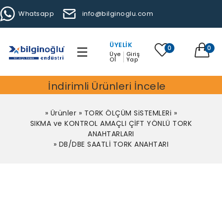
Whatsapp
info@bilginoglu.com
ÜYELIK
0
0
Üye
Giriş
Ol
Yap
İndirimli Ürünleri İncele
»
Ürünler
»
TORK ÖLÇÜM SiSTEMLERi
»
SIKMA ve KONTROL AMAÇLI ÇİFT YÖNLÜ TORK
ANAHTARLARI
»
DB/DBE SAATLİ TORK ANAHTARI