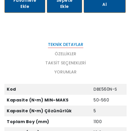
Favorilere
Sepete
Al
Ekle
Ekle
TEKNIK DETAYLAR
ÖZELLIKLER
TAKSIT SEÇENEKLERI
YORUMLAR
Kod
DBE560N-S
Kapasite (N•m) MIN~MAKS
50~560
Kapasite (N•m) Çözünürlük
5
Toplam Boy (mm)
1100