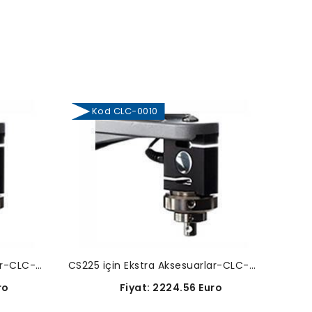
Kod CLC-0010
Ko
CS225 için Ekstra Aksesuarlar-CLC-0050
CS225 için Ekstra Aksesuarlar-CLC-0010
ro
Fiyat: 2224.56 Euro