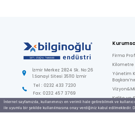
Kurumsa
Firma Profi
Kilometre 
İzmir Merkez 2824 Sk. No:26
Yönetim K
1.Sanayi Sitesi 35110 İzmir
Başkanı’nı
Tel : 0232 433 7230
Vizyon&M
Fax: 0232 457 3769
Kalite ve S
İnternet sayfamızda, kullanımınızı en verimli hale getirebilmek ve kullanıc
info@bilginoglu.com
Foto Galer
ile uyumlu bir şekilde kullanılmasına onay verdiğiniz kabul edilmektedir. De