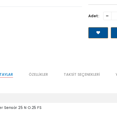
-
Adet:
ETAYLAR
ÖZELLIKLER
TAKSIT SEÇENEKLERI
er Sensör 25 N O.25 FS