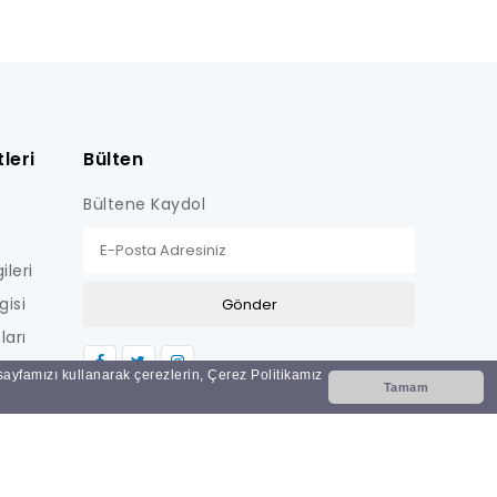
leri
Bülten
Bültene Kaydol
ileri
gisi
ları
LİŞKİN
 sayfamızı kullanarak çerezlerin, Çerez Politikamız
Tamam
Nİ
i?
ar