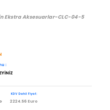
in Ekstra Aksesuarlar-CLC-04-5
:
N
mu :
EYINIZ
KDV Dahil Fiyat:
o
2224.56 Euro