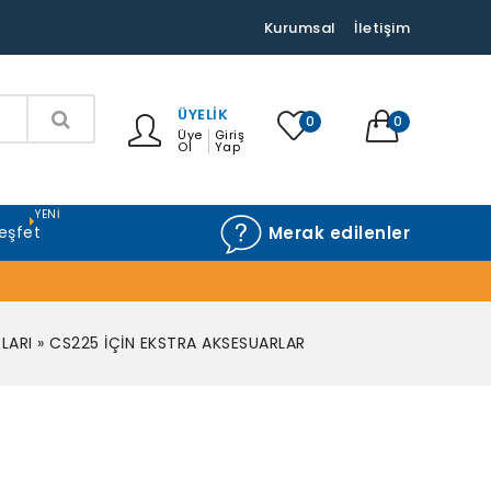
Kurumsal
İletişim
ÜYELIK
0
0
Üye
Giriş
Ol
Yap
YENI
eşfet
Merak edilenler
LARI
»
CS225 İÇİN EKSTRA AKSESUARLAR