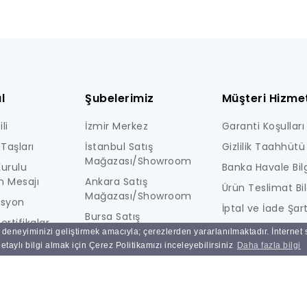
l
Şubelerimiz
Müşteri Hizmet
li
İzmir Merkez
Garanti Koşulları
Taşları
İstanbul Satış
Gizlilik Taahhütü
Mağazası/Showroom
urulu
Banka Havale Bilg
n Mesajı
Ankara Satış
Ürün Teslimat Bil
Mağazası/Showroom
isyon
İptal ve İade Şart
Bursa Satış
ertifikalar
KİŞİSEL VERİLERE İ
Mağazası/Showroom
ı deneyiminizi geliştirmek amacıyla; çerezlerden yararlanılmaktadır. İnternet
i
AYDINLATMA MET
taylı bilgi almak için Çerez Politikamızı inceleyebilirsiniz
Daha fazla bilgi
Ulucak Depo & Teknik
Ne Kadar Güvenl
Servis
Sık Sorulan Sorul