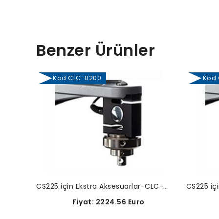
Benzer Ürünler
Kod CLC-0200
Kod C
CS225 için Ekstra Aksesuarlar-CLC-0200
Fiyat: 2224.56 Euro
F