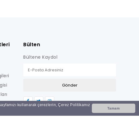
leri
Bülten
Bültene Kaydol
ileri
gisi
ları
LİŞKİN
 sayfamızı kullanarak çerezlerin, Çerez Politikamız
Tamam
Nİ
i?
ar