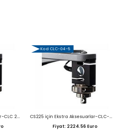
Kod CLC-04-5
Ko
CS225 için Ekstra Aksesuarlar-CLC 250G
CS225 için Ekstra Aksesuarlar-CLC-04-5
ro
Fiyat: 2224.56 Euro