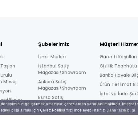
l
Şubelerimiz
Müşteri Hizmet
li
İzmir Merkez
Garanti Koşulları
Taşları
İstanbul Satış
Gizlilik Taahhütü
Mağazası/Showroom
urulu
Banka Havale Bilg
n Mesajı
Ankara Satış
Ürün Teslimat Bil
Mağazası/Showroom
isyon
İptal ve İade Şart
Bursa Satış
ertifikalar
KİŞİSEL VERİLERE İ
Mağazası/Showroom
ı deneyiminizi geliştirmek amacıyla; çerezlerden yararlanılmaktadır. İnternet
i
AYDINLATMA MET
taylı bilgi almak için Çerez Politikamızı inceleyebilirsiniz
Daha fazla bilgi
Ulucak Depo & Teknik
Ne Kadar Güvenl
Servis
Sık Sorulan Sorul