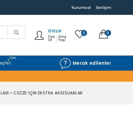
Kurumsal
İletişim
ÜYELIK
0
0
Üye
Giriş
Ol
Yap
YENI
eşfet
Merak edilenler
LARI
»
CS225 İÇİN EKSTRA AKSESUARLAR