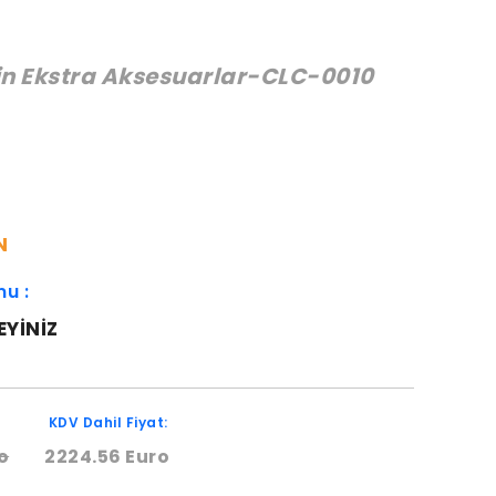
in Ekstra Aksesuarlar-CLC-0010
:
N
mu :
EYINIZ
KDV Dahil Fiyat:
o
2224.56 Euro