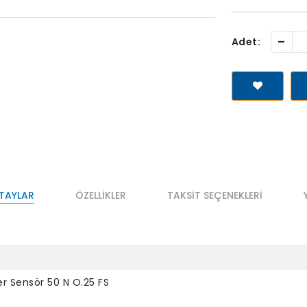
-
Adet:
ETAYLAR
ÖZELLIKLER
TAKSIT SEÇENEKLERI
er Sensör 50 N O.25 FS