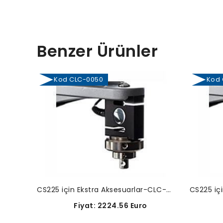
Benzer Ürünler
Kod CLC-0050
Kod C
CS225 için Ekstra Aksesuarlar-CLC-0050
Fiyat: 2224.56 Euro
F