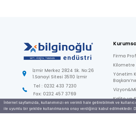
Kurumsa
Firma Profi
Kilometre 
İzmir Merkez 2824 Sk. No:26
Yönetim K
1.Sanayi Sitesi 35110 İzmir
Başkanı’nı
Tel : 0232 433 7230
Vizyon&M
Fax: 0232 457 3769
Kalite ve S
İnternet sayfamızda, kullanımınızı en verimli hale getirebilmek ve kullanıc
info@bilginoglu.com
Foto Galer
ile uyumlu bir şekilde kullanılmasına onay verdiğiniz kabul edilmektedir. De