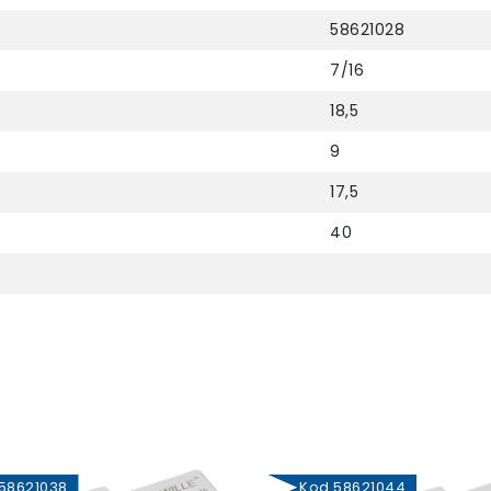
58621028
7/16
18,5
9
17,5
40
8621038
Kod 58621044