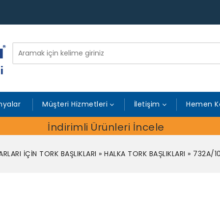
yalar
Müşteri Hizmetleri
İletişim
Hemen K
İndirimli Ürünleri İncele
RLARI İÇİN TORK BAŞLIKLARI
»
HALKA TORK BAŞLIKLARI
»
732A/10