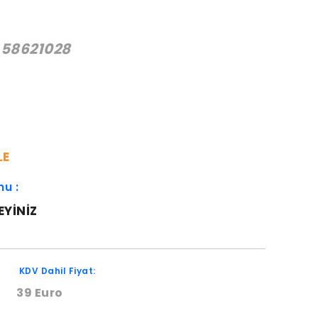
-58621028
:
LE
mu :
EYINIZ
KDV Dahil Fiyat:
39 Euro