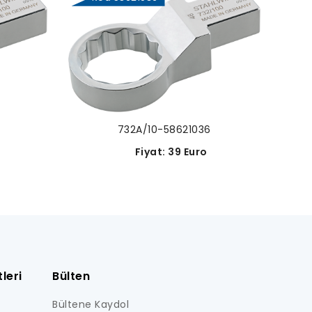
732A/10-58621036
o
Fiyat: 39 Euro
leri
Bülten
Bültene Kaydol