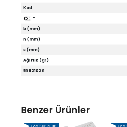
Kod
“
b (mm)
h (mm)
s (mm)
Ağırlık (gr)
58621028
Benzer Ürünler
Kod 58621016
Kod 5