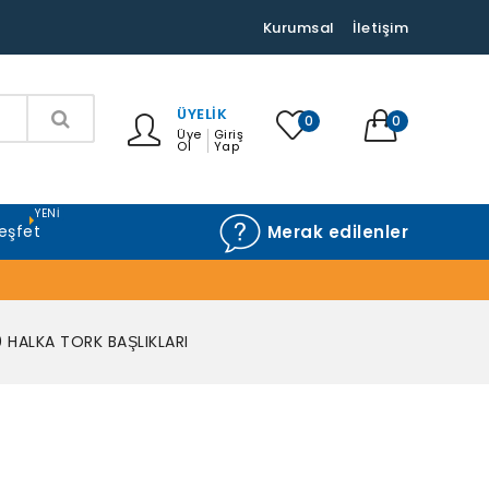
Kurumsal
İletişim
ÜYELIK
0
0
Üye
Giriş
Ol
Yap
YENI
eşfet
Merak edilenler
 HALKA TORK BAŞLIKLARI