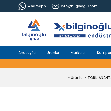
Whatsapp
info@bilginoglu.com
Anasayfa
Ürünler
Markalar
Kampan
»
Ürünler
»
TORK ANAHTA