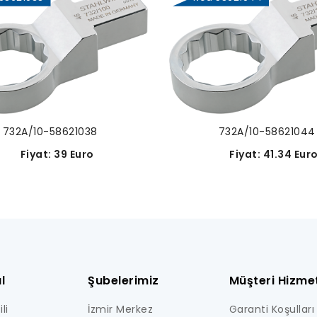
732A/10-58621038
732A/10-58621044
Fiyat: 39 Euro
Fiyat: 41.34 Eur
l
Şubelerimiz
Müşteri Hizmet
li
İzmir Merkez
Garanti Koşulları