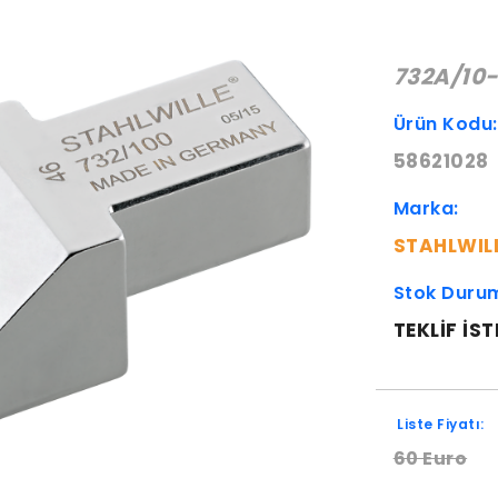
732A/10
Ürün Kodu
58621028
Marka:
STAHLWIL
Stok Duru
TEKLIF IST
Liste Fiyatı:
60 Euro