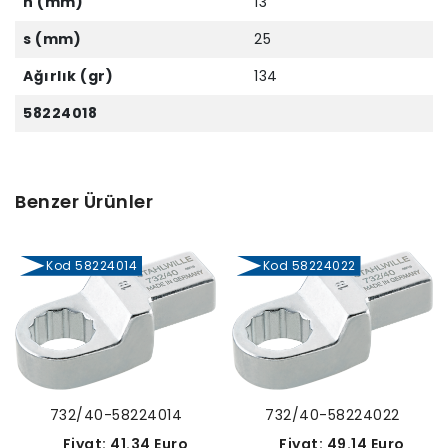
h (mm)
13
s (mm)
25
Ağırlık (gr)
134
58224018
Benzer Ürünler
Kod 58224014
Kod 58224022
732/40-58224014
732/40-58224022
Fiyat: 41.34 Euro
Fiyat: 49.14 Euro