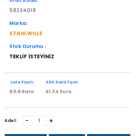
Ürün Kodu:
58224018
Marka:
STAHLWILLE
Stok Durumu :
TEKLIF ISTEYINIZ
Liste Fiyatı:
KDV Dahil Fiyat:
63.6 Euro
41.34 Euro
-
+
Adet: