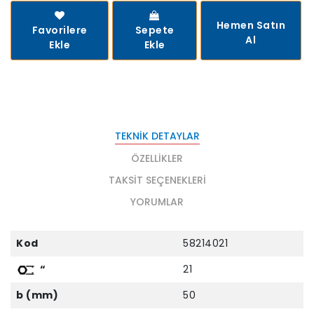
Hemen Satın
Favorilere
Sepete
Al
Ekle
Ekle
TEKNIK DETAYLAR
ÖZELLIKLER
TAKSIT SEÇENEKLERI
YORUMLAR
Kod
58214021
“
21
b (mm)
50