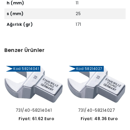
h (mm)
11
s (mm)
25
Ağırlık (gr)
171
Benzer Ürünler
Kod 58214041
Kod 58214027
731/40-58214041
731/40-58214027
Fiyat: 61.62 Euro
Fiyat: 48.36 Euro