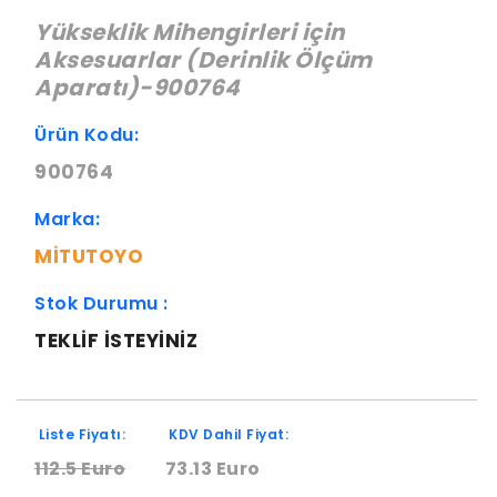
Yükseklik Mihengirleri için
Aksesuarlar (Derinlik Ölçüm
Aparatı)-900764
Ürün Kodu:
900764
Marka:
MITUTOYO
Stok Durumu :
TEKLIF ISTEYINIZ
Liste Fiyatı:
KDV Dahil Fiyat:
112.5 Euro
73.13 Euro