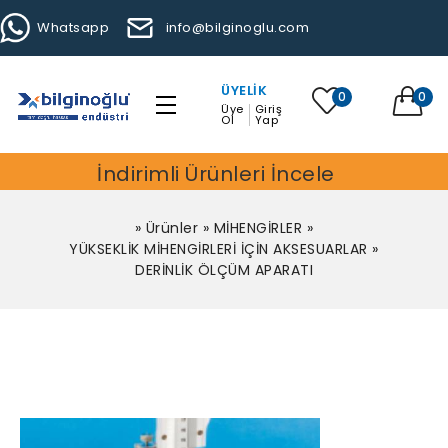
Whatsapp
info@bilginoglu.com
ÜYELIK
0
0
Üye
Giriş
Ol
Yap
İndirimli Ürünleri İncele
»
Ürünler
»
MİHENGİRLER
»
YÜKSEKLİK MİHENGİRLERİ İÇİN AKSESUARLAR
»
DERİNLİK ÖLÇÜM APARATI