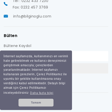
Tel : 0232 433 7230
Fax: 0232 457 3769
info@bilginoglu.com
Bülten
Bültene Kaydol
İnternet sayfamızda, kullanımınızı en verimli
hale getirebilmek ve kullanıcı deneyiminizi
geliştirmek amacıyla; çerezlerden
yararlanılmaktadır. İnternet sayfamızı
kullanarak çerezlerin, Çerez Politikamız ile
uyumlu bir şekilde kullanılmasına onay
verdiğiniz kabul edilmektedir. Detaylı bilgi
almak için Çerez Politikamızı
inceleyebilirsiniz
Daha fazla bilgi
Tamam