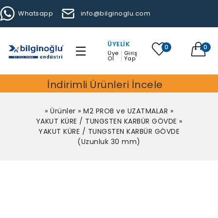
Whatsapp
info@bilginoglu.com
ÜYELIK
0
0
Üye
Giriş
Ol
Yap
İndirimli Ürünleri İncele
»
Ürünler
»
M2 PROB ve UZATMALAR
»
YAKUT KÜRE / TUNGSTEN KARBÜR GÖVDE
»
YAKUT KÜRE / TUNGSTEN KARBÜR GÖVDE
(Uzunluk 30 mm)