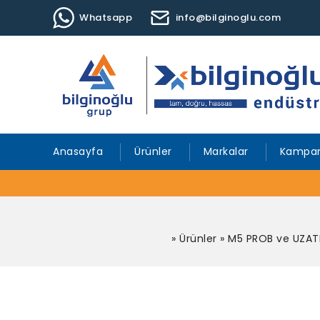
Whatsapp
info@bilginoglu.com
Anasayfa
Ürünler
Markalar
Kampan
»
Ürünler
»
M5 PROB ve UZA