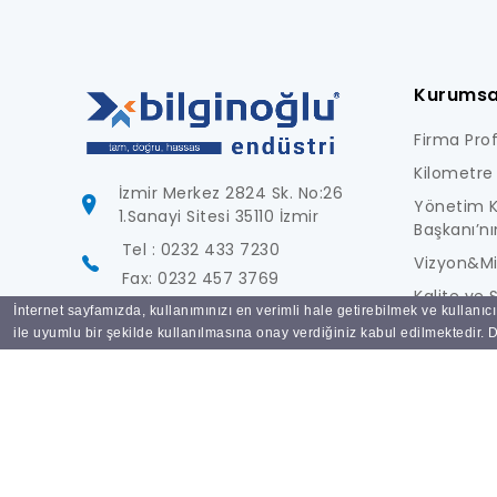
Kurumsa
Firma Profi
Kilometre 
İzmir Merkez 2824 Sk. No:26
Yönetim K
1.Sanayi Sitesi 35110 İzmir
Başkanı’nı
Tel : 0232 433 7230
Vizyon&M
Fax: 0232 457 3769
Kalite ve S
İnternet sayfamızda, kullanımınızı en verimli hale getirebilmek ve kullanıc
info@bilginoglu.com
Foto Galer
ile uyumlu bir şekilde kullanılmasına onay verdiğiniz kabul edilmektedir. De