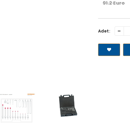
91.2 Euro
-
Adet: