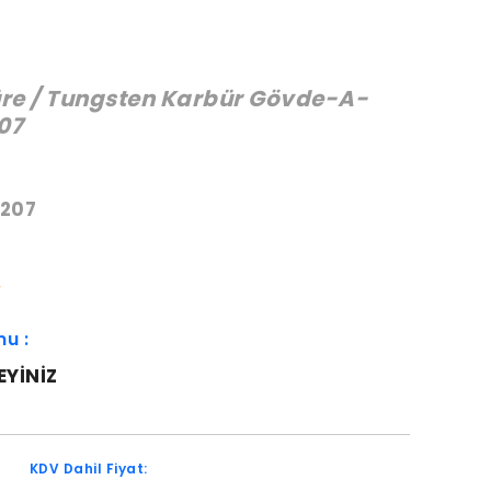
re / Tungsten Karbür Gövde-A-
07
:
207
W
mu :
EYINIZ
KDV Dahil Fiyat: