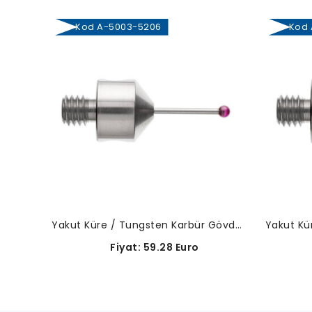
Kod A-5003-5206
Kod A
Yakut Küre / Tungsten Karbür Gövde-A-5003-5206
Fiyat: 59.28 Euro