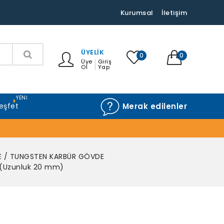
Kurumsal
İletişim
ÜYELIK
0
0
Üye
Giriş
Ol
Yap
YENI
eşfet
Merak edilenler
E / TUNGSTEN KARBÜR GÖVDE
(Uzunluk 20 mm)