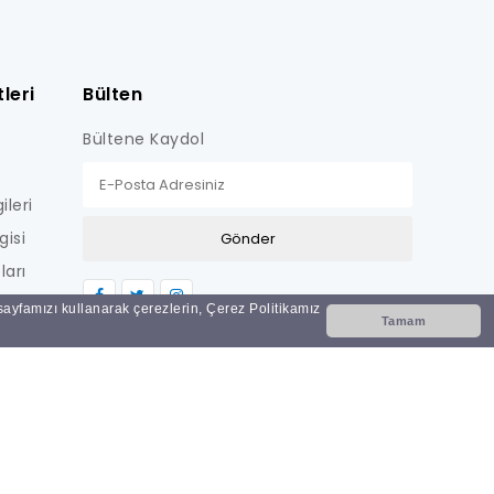
leri
Bülten
Bültene Kaydol
ileri
gisi
ları
LİŞKİN
 sayfamızı kullanarak çerezlerin, Çerez Politikamız
Tamam
Nİ
i?
ar