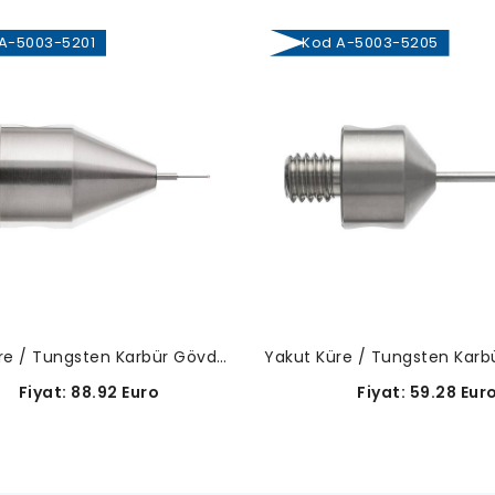
-5003-5201
Kod A-5003-5205
Yakut Küre / Tungsten Karbür Gövde-A-5003-5201
Fiyat: 88.92 Euro
Fiyat: 59.28 Eur