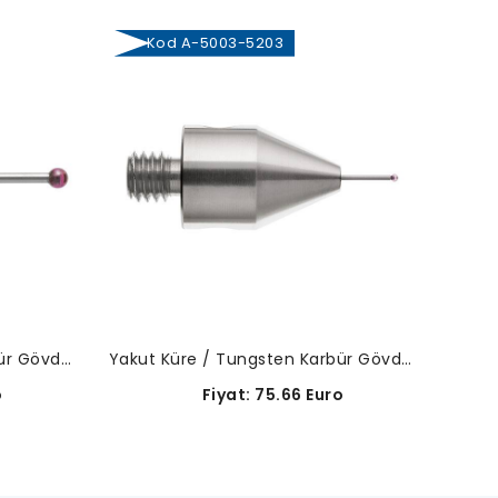
Kod A-5003-5203
Ko
Yakut Küre / Tungsten Karbür Gövde-A-5003-5205
Yakut Küre / Tungsten Karbür Gövde-A-5003-5203
o
Fiyat: 75.66 Euro