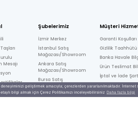
l
Şubelerimiz
Müşteri Hizmet
li
İzmir Merkez
Garanti Koşulları
Taşları
İstanbul Satış
Gizlilik Taahhütü
Mağazası/Showroom
urulu
Banka Havale Bilg
n Mesajı
Ankara Satış
Ürün Teslimat Bil
Mağazası/Showroom
isyon
İptal ve İade Şart
Bursa Satış
ertifikalar
KİŞİSEL VERİLERE İ
Mağazası/Showroom
ı deneyiminizi geliştirmek amacıyla; çerezlerden yararlanılmaktadır. İnternet
i
AYDINLATMA MET
taylı bilgi almak için Çerez Politikamızı inceleyebilirsiniz
Daha fazla bilgi
Ulucak Depo & Teknik
Ne Kadar Güvenl
Servis
Sık Sorulan Sorul