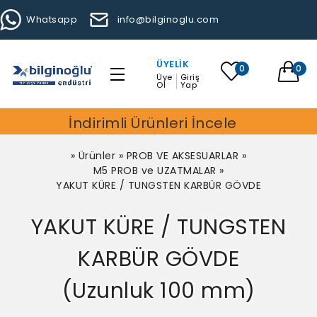
Whatsapp
info@bilginoglu.com
ÜYELIK
0
0
Üye
Giriş
Ol
Yap
İndirimli Ürünleri İncele
»
Ürünler
»
PROB VE AKSESUARLAR
»
M5 PROB ve UZATMALAR
»
YAKUT KÜRE / TUNGSTEN KARBÜR GÖVDE
YAKUT KÜRE / TUNGSTEN
KARBÜR GÖVDE
(Uzunluk 100 mm)