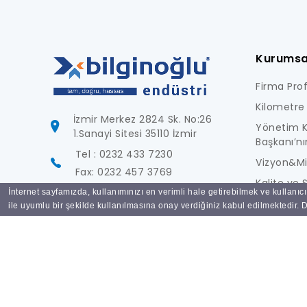
Kurumsa
Firma Profi
Kilometre 
İzmir Merkez 2824 Sk. No:26
Yönetim K
1.Sanayi Sitesi 35110 İzmir
Başkanı’nı
Tel : 0232 433 7230
Vizyon&M
Fax: 0232 457 3769
Kalite ve S
İnternet sayfamızda, kullanımınızı en verimli hale getirebilmek ve kullanıc
info@bilginoglu.com
Foto Galer
ile uyumlu bir şekilde kullanılmasına onay verdiğiniz kabul edilmektedir. De