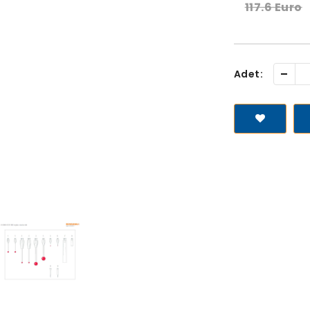
117.6 Euro
-
Adet: