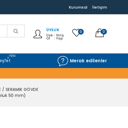
Kurumsal
İletişim
ÜYELIK
0
0
Üye
Giriş
Ol
Yap
YENI
eşfet
Merak edilenler
E / SERAMİK GÖVDE
nluk 50 mm)