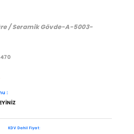
üre / Seramik Gövde-A-5003-
:
0470
W
mu :
EYINIZ
KDV Dahil Fiyat: