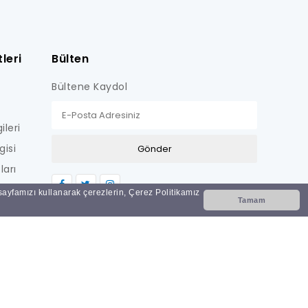
leri
Bülten
Bültene Kaydol
ileri
gisi
ları
LİŞKİN
 sayfamızı kullanarak çerezlerin, Çerez Politikamız
Tamam
Nİ
i?
ar