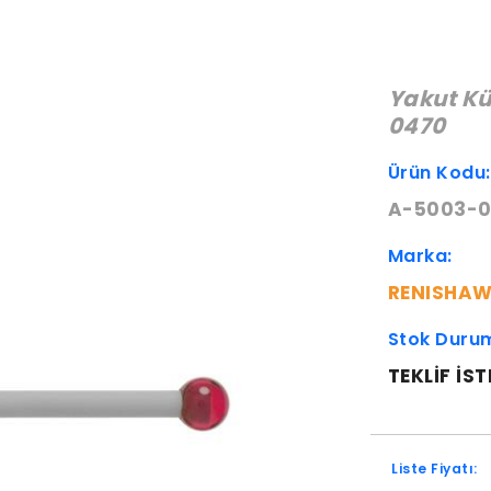
Yakut K
0470
Ürün Kodu
A-5003-
Marka:
RENISHA
Stok Duru
TEKLIF IST
Liste Fiyatı: