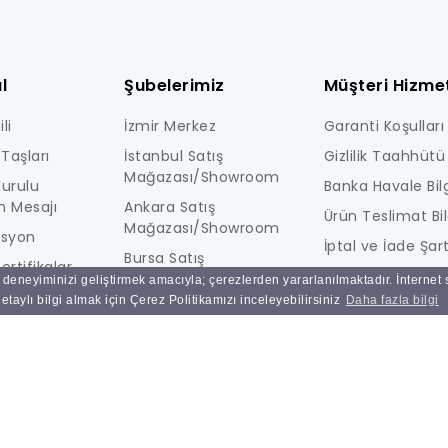
l
Şubelerimiz
Müşteri Hizmet
li
İzmir Merkez
Garanti Koşulları
Taşları
İstanbul Satış
Gizlilik Taahhütü
Mağazası/Showroom
urulu
Banka Havale Bilg
n Mesajı
Ankara Satış
Ürün Teslimat Bil
Mağazası/Showroom
isyon
İptal ve İade Şart
Bursa Satış
ertifikalar
KİŞİSEL VERİLERE İ
Mağazası/Showroom
ı deneyiminizi geliştirmek amacıyla; çerezlerden yararlanılmaktadır. İnternet
i
AYDINLATMA MET
taylı bilgi almak için Çerez Politikamızı inceleyebilirsiniz
Daha fazla bilgi
Ulucak Depo & Teknik
Ne Kadar Güvenl
Servis
Sık Sorulan Sorul