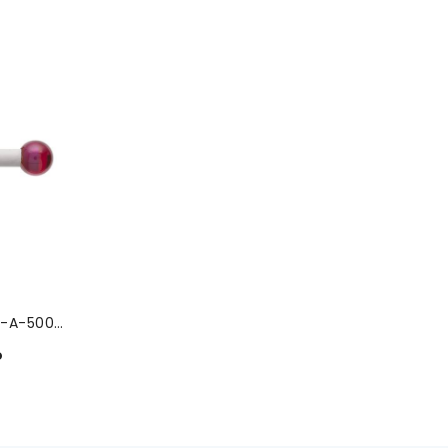
Yakut Küre / Seramik Gövde-A-5003-4779
o