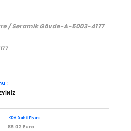
üre / Seramik Gövde-A-5003-4177
:
177
W
mu :
EYINIZ
KDV Dahil Fiyat:
85.02 Euro