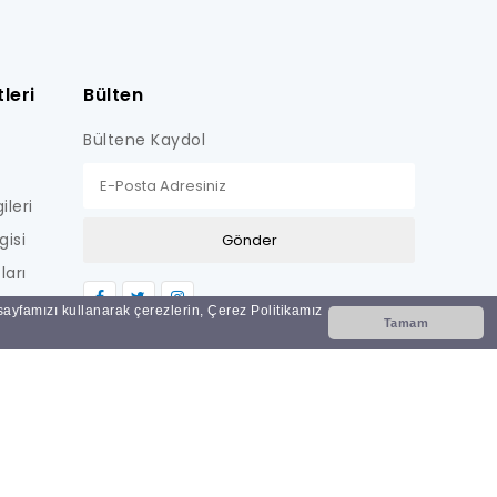
leri
Bülten
Bültene Kaydol
ileri
gisi
ları
LİŞKİN
 sayfamızı kullanarak çerezlerin, Çerez Politikamız
Tamam
Nİ
i?
ar