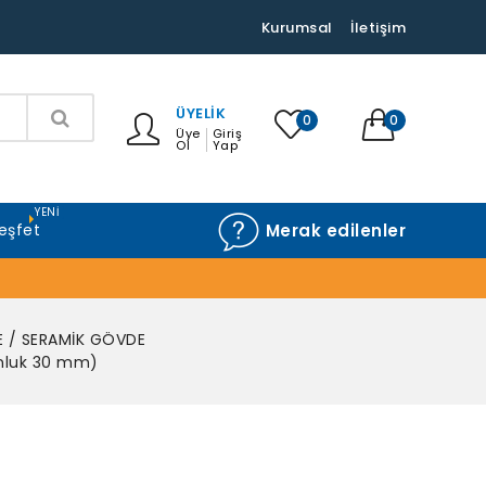
Kurumsal
İletişim
ÜYELIK
0
0
Üye
Giriş
Ol
Yap
YENI
eşfet
Merak edilenler
E / SERAMİK GÖVDE
nluk 30 mm)