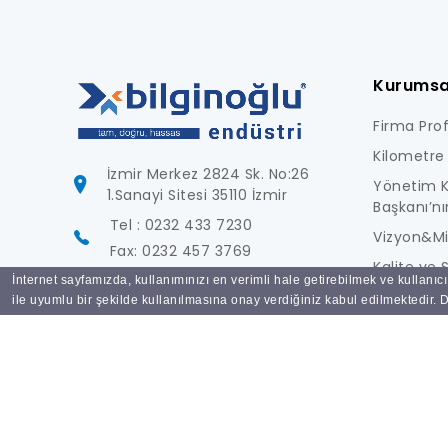
Kurumsa
Firma Profi
Kilometre 
İzmir Merkez 2824 Sk. No:26
Yönetim K
1.Sanayi Sitesi 35110 İzmir
Başkanı’nı
Tel : 0232 433 7230
Vizyon&M
Fax: 0232 457 3769
Kalite ve S
İnternet sayfamızda, kullanımınızı en verimli hale getirebilmek ve kullanıc
info@bilginoglu.com
Foto Galer
ile uyumlu bir şekilde kullanılmasına onay verdiğiniz kabul edilmektedir. De