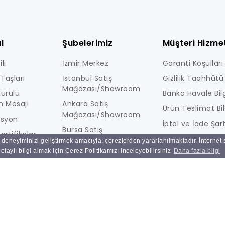
l
Şubelerimiz
Müşteri Hizmet
li
İzmir Merkez
Garanti Koşulları
Taşları
İstanbul Satış
Gizlilik Taahhütü
Mağazası/Showroom
urulu
Banka Havale Bilg
n Mesajı
Ankara Satış
Ürün Teslimat Bil
Mağazası/Showroom
isyon
İptal ve İade Şart
Bursa Satış
ertifikalar
KİŞİSEL VERİLERE İ
Mağazası/Showroom
ı deneyiminizi geliştirmek amacıyla; çerezlerden yararlanılmaktadır. İnternet
i
AYDINLATMA MET
taylı bilgi almak için Çerez Politikamızı inceleyebilirsiniz
Daha fazla bilgi
Ulucak Depo & Teknik
Ne Kadar Güvenl
Servis
Sık Sorulan Sorul