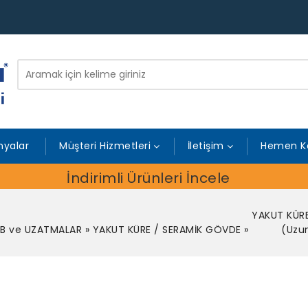
yalar
Müşteri Hizmetleri
İletişim
Hemen K
İndirimli Ürünleri İncele
YAKUT KÜR
B ve UZATMALAR
»
YAKUT KÜRE / SERAMİK GÖVDE
»
(Uzu