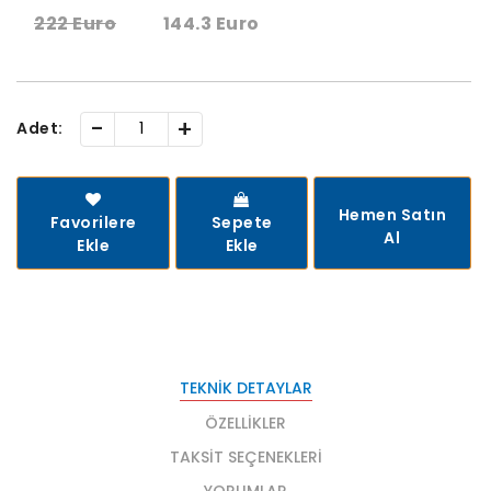
222 Euro
144.3 Euro
-
+
Adet:
Hemen Satın
Favorilere
Sepete
Al
Ekle
Ekle
TEKNIK DETAYLAR
ÖZELLIKLER
TAKSIT SEÇENEKLERI
YORUMLAR