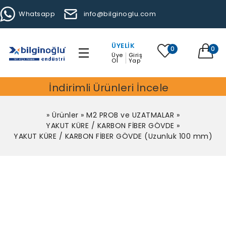
Whatsapp
info@bilginoglu.com
ÜYELIK
0
0
Üye
Giriş
Ol
Yap
İndirimli Ürünleri İncele
»
Ürünler
»
M2 PROB ve UZATMALAR
»
YAKUT KÜRE / KARBON FİBER GÖVDE
»
YAKUT KÜRE / KARBON FİBER GÖVDE (Uzunluk 100 mm)