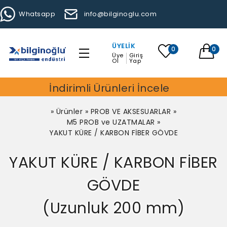
Whatsapp
info@bilginoglu.com
ÜYELIK
0
0
Üye
Giriş
Ol
Yap
İndirimli Ürünleri İncele
»
Ürünler
»
PROB VE AKSESUARLAR
»
M5 PROB ve UZATMALAR
»
YAKUT KÜRE / KARBON FİBER GÖVDE
YAKUT KÜRE / KARBON FİBER
GÖVDE
(Uzunluk 200 mm)