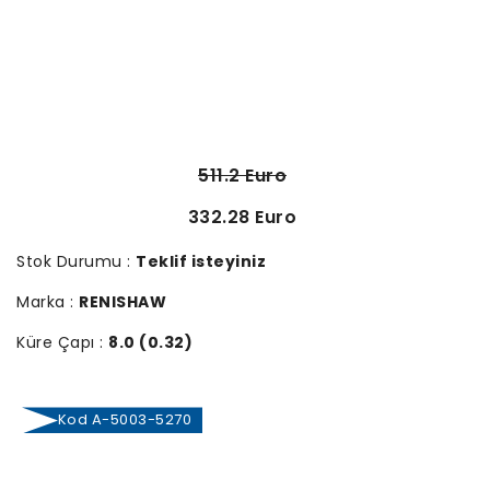
511.2 Euro
332.28 Euro
Stok Durumu :
Teklif isteyiniz
Marka :
RENISHAW
Küre Çapı :
8.0 (0.32)
Kod A-5003-5270