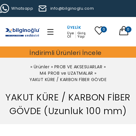
Whatsapp
info@bilginoglu.com
ÜYELIK
0
0
Üye
Giriş
Ol
Yap
İndirimli Ürünleri İncele
»
Ürünler
»
PROB VE AKSESUARLAR
»
M4 PROB ve UZATMALAR
»
YAKUT KÜRE / KARBON FİBER GÖVDE
YAKUT KÜRE / KARBON FİBER
GÖVDE (Uzunluk 100 mm)