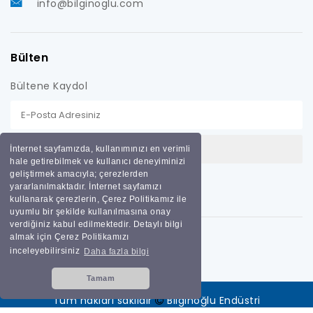
info@bilginoglu.com
Bülten
Bültene Kaydol
İnternet sayfamızda, kullanımınızı en verimli
hale getirebilmek ve kullanıcı deneyiminizi
geliştirmek amacıyla; çerezlerden
yararlanılmaktadır. İnternet sayfamızı
kullanarak çerezlerin, Çerez Politikamız ile
uyumlu bir şekilde kullanılmasına onay
verdiğiniz kabul edilmektedir. Detaylı bilgi
almak için Çerez Politikamızı
inceleyebilirsiniz
Daha fazla bilgi
Tamam
Tüm hakları saklıdır
Bilginoğlu Endüstri