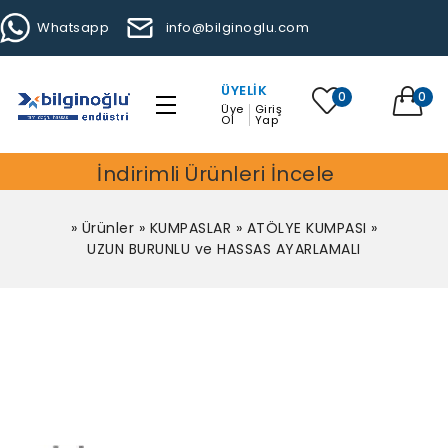
Whatsapp
info@bilginoglu.com
ÜYELIK
0
0
Üye
Giriş
Ol
Yap
İndirimli Ürünleri İncele
»
Ürünler
»
KUMPASLAR
»
ATÖLYE KUMPASI
»
UZUN BURUNLU ve HASSAS AYARLAMALI