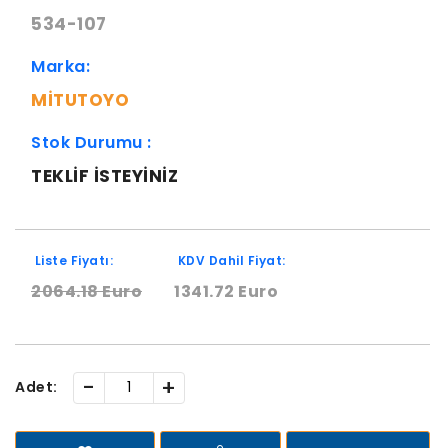
534-107
Marka:
MITUTOYO
Stok Durumu :
TEKLIF ISTEYINIZ
Liste Fiyatı:
KDV Dahil Fiyat:
2064.18 Euro
1341.72 Euro
-
+
Adet: