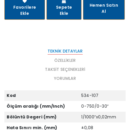
Hemen Satın
Favorilere
Sepete
Al
Ekle
Ekle
TEKNIK DETAYLAR
ÖZELLIKLER
TAKSIT SEÇENEKLERI
YORUMLAR
Kod
534-107
Ölçüm aralığı (mm/Inch)
0-750/0-30”
Bölüntü Degeri (mm)
1/1000”x0,02mm
Hata Sınırı min. (mm)
±0,08