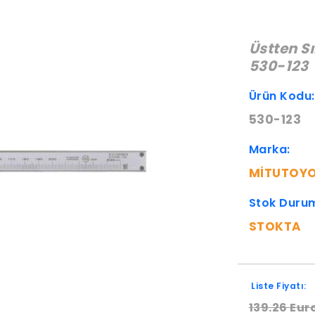
Üstten S
530-123
Ürün Kodu
530-123
Marka:
MITUTOY
Stok Duru
STOKTA
Liste Fiyatı:
139.26 Eur