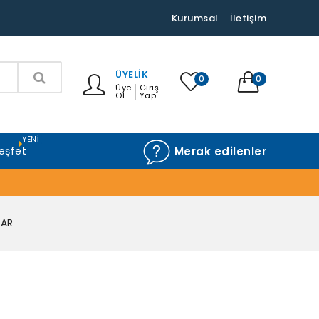
Kurumsal
İletişim
ÜYELIK
0
0
Üye
Giriş
Ol
Yap
YENI
eşfet
Merak edilenler
LAR