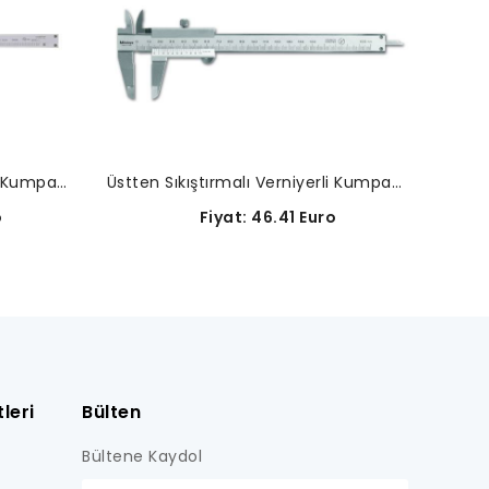
Üstten Sıkıştırmalı Verniyerli Kumpaslar-530-124
Üstten Sıkıştırmalı Verniyerli Kumpaslar-530-101
o
Fiyat: 46.41 Euro
leri
Bülten
Bültene Kaydol