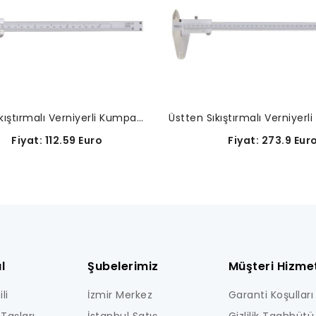
Üstten Sıkıştırmalı Verniyerli Kumpaslar-530-114
Fiyat: 112.59 Euro
Fiyat: 273.9 Eur
l
Şubelerimiz
Müşteri Hizmet
li
İzmir Merkez
Garanti Koşulları
Taşları
İstanbul Satış
Gizlilik Taahhütü