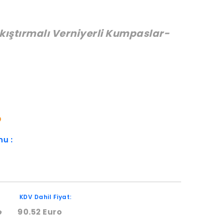
ıkıştırmalı Verniyerli Kumpaslar-
:
O
mu :
KDV Dahil Fiyat:
o
90.52 Euro