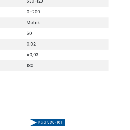
530-123
0–200
Metrik
50
0,02
±0,03
180
Kod 530-101
Ko