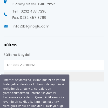
1.Sanayi Sitesi 35110 İzmir
Tel : 0232 433 7230
Fax: 0232 457 3769
info@bilginoglu.com
Bülten
Bültene Kaydol
İnternet sayfamızda, kullanımınızı en verimli
hale getirebilmek ve kullanıcı deneyiminizi
geliştirmek amacıyla; çerezlerden
yararlanılmaktadır. İnternet sayfamızı
kullanarak çerezlerin, Çerez Politikamız ile
uyumlu bir şekilde kullanılmasına onay
verdiğiniz kabul edilmektedir. Detaylı bilgi