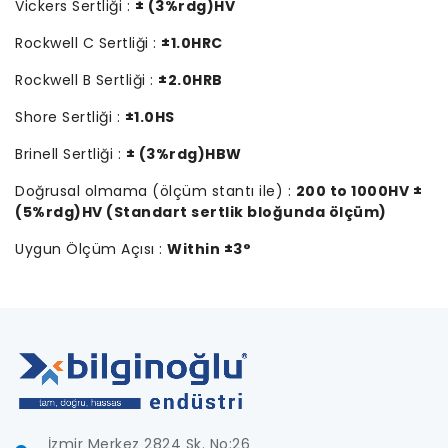
Vickers Sertliği :
± (3%rdg)HV
Rockwell C Sertliği :
±1.0HRC
Rockwell B Sertliği :
±2.0HRB
Shore Sertliği :
±1.0HS
Brinell Sertliği :
± (3%rdg)HBW
Doğrusal olmama (ölçüm stantı ile) :
200 to 1000HV ±
(5%rdg)HV (Standart sertlik bloğunda ölçüm)
Uygun Ölçüm Açısı :
Within ±3°
İzmir Merkez 2824 Sk. No:26