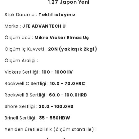
1.27 Japon Yeni
Stok Durumu :
Teklif isteyiniz
Marka :
JFE ADVANTECH U
Ölçüm Ucu :
Mikro Vicker Elmas Uç
Ölçüm Iç Kuvveti :
20N (yaklaşık 2kgf)
Ölçüm Aralığı :
Vickers Sertliği :
100 - 1000HV
Rockwell C Sertliği :
10.0 - 70.0HRC
Rockwell B Sertliği :
60.0 - 100.0HRB
Shore Sertliği :
20.0 - 100.0HS
Brinell Sertliği :
85 - 550HBW
Yeniden üretilebilirlik (ölçüm stantı ile) :