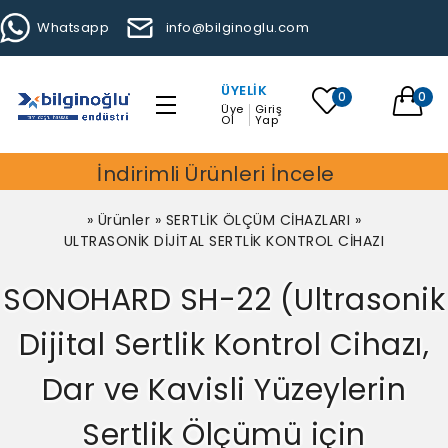
Whatsapp
info@bilginoglu.com
ÜYELIK
0
0
Üye
Giriş
Ol
Yap
İndirimli Ürünleri İncele
»
Ürünler
»
SERTLİK ÖLÇÜM CİHAZLARI
»
ULTRASONİK DİJİTAL SERTLİK KONTROL CİHAZI
SONOHARD SH-22 (Ultrasonik
Dijital Sertlik Kontrol Cihazı,
Dar ve Kavisli Yüzeylerin
Sertlik Ölçümü için