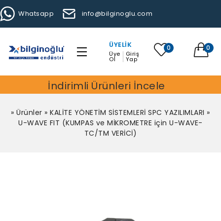
Whatsapp
info@bilginoglu.com
ÜYELIK
0
0
Üye
Giriş
Ol
Yap
İndirimli Ürünleri İncele
»
Ürünler
»
KALİTE YÖNETİM SİSTEMLERİ SPC YAZILIMLARI
»
U-WAVE FIT (KUMPAS ve MİKROMETRE için U-WAVE-
TC/TM VERİCİ)