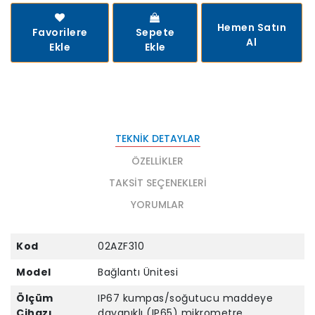
Hemen Satın
Favorilere
Sepete
Al
Ekle
Ekle
TEKNIK DETAYLAR
ÖZELLIKLER
TAKSIT SEÇENEKLERI
YORUMLAR
Kod
02AZF310
Model
Bağlantı Ünitesi
Ölçüm
IP67 kumpas/soğutucu maddeye
Cihazı
dayanıklı (IP65) mikrometre