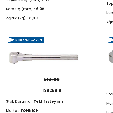
To
Kare Uç (mm) :
6,35
Kar
Ağırlık (kg) :
0,33
Ağır
Kod QSPCA70N
212706
138258.9
Sto
Stok Durumu :
Teklif isteyiniz
Mar
Marka :
TOHNICHI
Kap