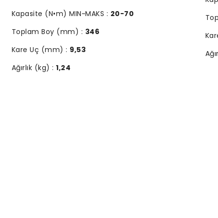
Kapasite (N•m) MIN~MAKS :
20-70
To
Toplam Boy (mm) :
346
Kar
Kare Uç (mm) :
9,53
Ağır
Ağırlık (kg) :
1,24