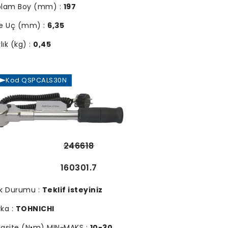
plam Boy (mm) :
197
e Uç (mm) :
6,35
lık (kg) :
0,45
Kod QSPCALS30N
246618
160301.7
k Durumu :
Teklif isteyiniz
ka :
TOHNICHI
asite (N•m) MIN~MAKS :
10-30