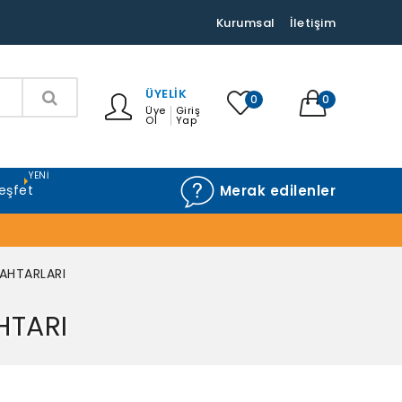
Kurumsal
İletişim
ÜYELIK
0
0
Üye
Giriş
Ol
Yap
YENI
eşfet
Merak edilenler
AHTARLARI
HTARI