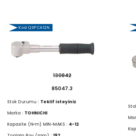
Kod QSPCA12N
130842
85047.3
Stok Durumu :
Teklif isteyiniz
Sto
Marka :
TOHNICHI
Mar
Kapasite (N•m) MIN~MAKS :
4-12
Kap
Toplam Boy (mm) :
197