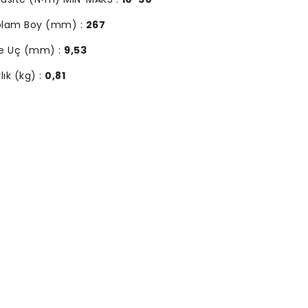
plam Boy (mm) :
267
e Uç (mm) :
9,53
lık (kg) :
0,81