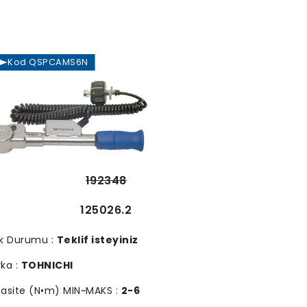
Kod QSPCAMS6N
192348
125026.2
k Durumu :
Teklif isteyiniz
ka :
TOHNICHI
asite (N•m) MIN~MAKS :
2-6