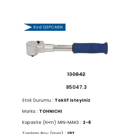
Kod QSPCA6N
130842
85047.3
Stok Durumu :
Teklif isteyiniz
Marka :
TOHNICHI
Kapasite (N•m) MIN~MAKS :
2-6
Toplam Boy (mm) :
197