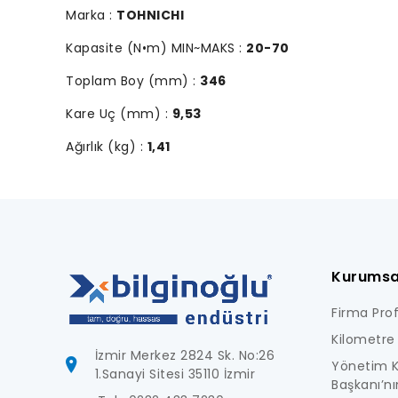
Marka :
TOHNICHI
Kapasite (N•m) MIN~MAKS :
20-70
Toplam Boy (mm) :
346
Kare Uç (mm) :
9,53
Ağırlık (kg) :
1,41
Kurumsa
Firma Profi
Kilometre 
İzmir Merkez 2824 Sk. No:26
Yönetim K
1.Sanayi Sitesi 35110 İzmir
Başkanı’nı