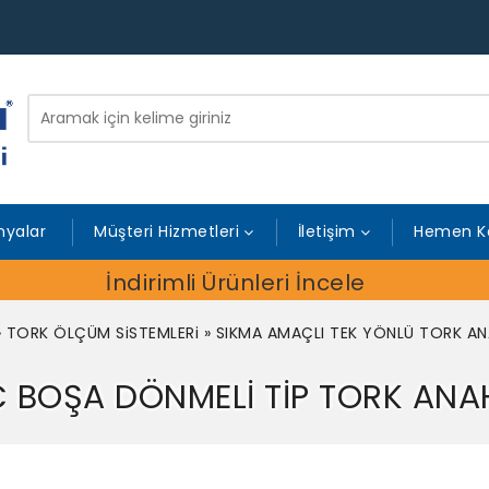
yalar
Müşteri Hizmetleri
İletişim
Hemen K
İndirimli Ürünleri İncele
»
TORK ÖLÇÜM SiSTEMLERi
»
SIKMA AMAÇLI TEK YÖNLÜ TORK AN
 BOŞA DÖNMELİ TİP TORK ANA