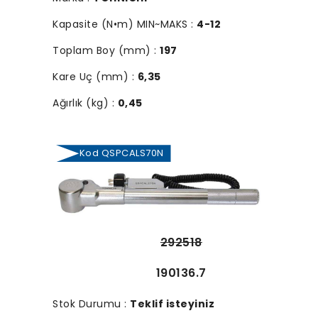
Kapasite (N•m) MIN~MAKS :
4-12
Toplam Boy (mm) :
197
Kare Uç (mm) :
6,35
Ağırlık (kg) :
0,45
Kod QSPCALS70N
292518
190136.7
Stok Durumu :
Teklif isteyiniz