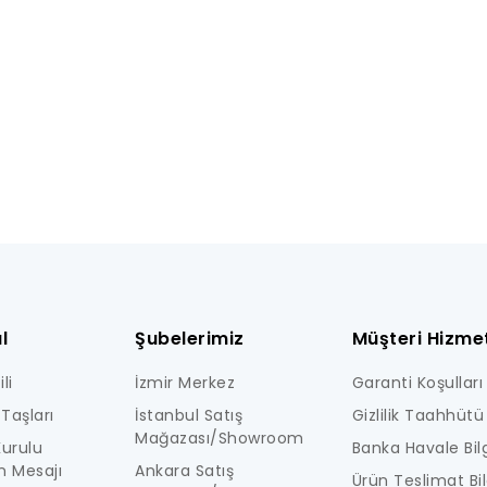
l
Şubelerimiz
Müşteri Hizmet
li
İzmir Merkez
Garanti Koşulları
Taşları
İstanbul Satış
Gizlilik Taahhütü
Mağazası/Showroom
urulu
Banka Havale Bilg
n Mesajı
Ankara Satış
Ürün Teslimat Bil