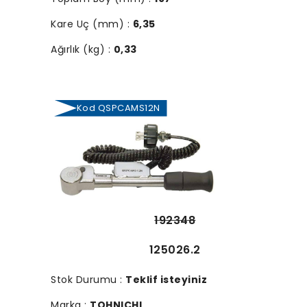
Kare Uç (mm) :
6,35
Ağırlık (kg) :
0,33
Kod QSPCAMS12N
192348
125026.2
Stok Durumu :
Teklif isteyiniz
Marka :
TOHNICHI