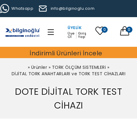
Whatsapp
info@bilginoglu.com
ÜYELIK
0
0
Üye
Giriş
Ol
Yap
İndirimli Ürünleri İncele
»
Ürünler
»
TORK ÖLÇÜM SiSTEMLERi
»
DİJİTAL TORK ANAHTARLARI ve TORK TEST CİHAZLARI
DOTE DİJİTAL TORK TEST
CİHAZI