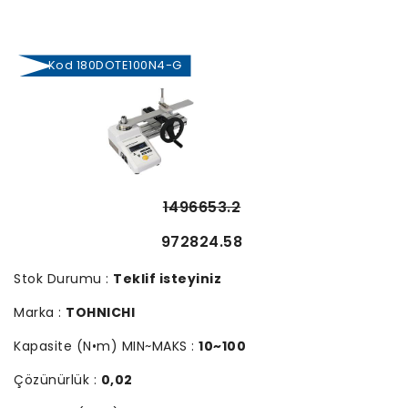
Kod 180DOTE100N4-G
1496653.2
972824.58
Stok Durumu :
Teklif isteyiniz
Marka :
TOHNICHI
Kapasite (N•m) MIN~MAKS :
10~100
Çözünürlük :
0,02