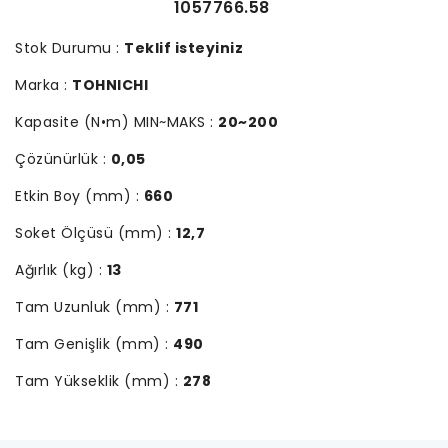
1057766.58
Stok Durumu :
Teklif isteyiniz
Marka :
TOHNICHI
Kapasite (N•m) MIN~MAKS :
20~200
Çözünürlük :
0,05
Etkin Boy (mm) :
660
Soket Ölçüsü (mm) :
12,7
Ağırlık (kg) :
13
Tam Uzunluk (mm) :
771
Tam Genişlik (mm) :
490
Tam Yükseklik (mm) :
278