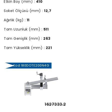
Etkin Boy (mm) :
410
Soket Ölçüsü (mm) :
12,7
Ağırlık (kg) :
11
Tam Uzunluk (mm) :
511
Tam Genişlik (mm) :
263
Tam Yükseklik (mm) :
221
Kod 180DOTE200N4G
1627333.2