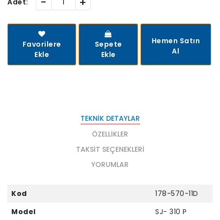
-
+
Adet:
Hemen Satın
Favorilere
Sepete
Al
Ekle
Ekle
TEKNIK DETAYLAR
ÖZELLIKLER
TAKSIT SEÇENEKLERI
YORUMLAR
Kod
178-570-11D
Model
SJ- 310 P