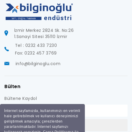
İzmir Merkez 2824 Sk. No:26
1.Sanayi Sitesi 35110 İzmir
Tel : 0232 433 7230
Fax: 0232 457 3769
info@bilginoglu.com
Bülten
Bültene Kaydol
İnternet sayfamızda, kullanımınızı en verimli
hale getirebilmek ve kullanıcı deneyiminizi
geliştirmek amacıyla; çerezlerden
yararlanılmaktadır. İnternet sayfamızı