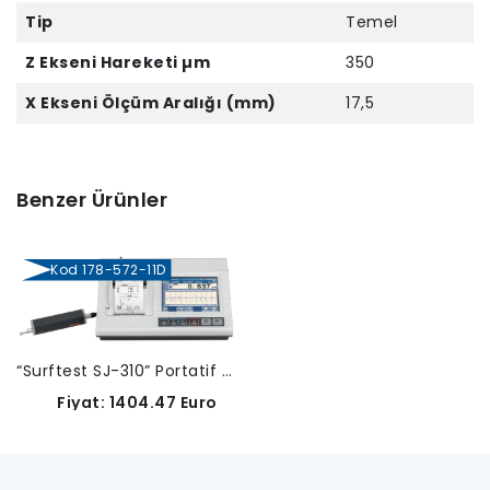
Tip
Temel
Z Ekseni Hareketi µm
350
X Ekseni Ölçüm Aralığı (mm)
17,5
Benzer Ürünler
Kod 178-572-11D
“Surftest SJ-310” Portatif Yüzey Pürüzlülük Ölçüm Cihazı-178-572-11D
Fiyat: 1404.47 Euro