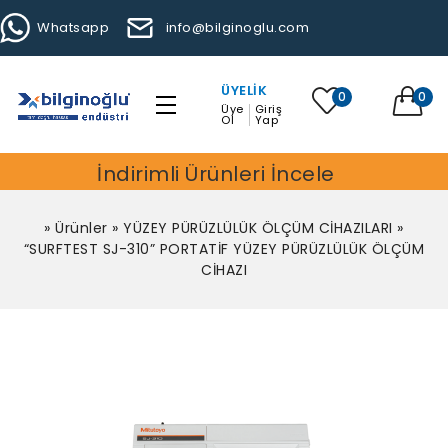
Whatsapp
info@bilginoglu.com
ÜYELIK
0
0
Üye
Giriş
Ol
Yap
İndirimli Ürünleri İncele
»
Ürünler
»
YÜZEY PÜRÜZLÜLÜK ÖLÇÜM CİHAZILARI
»
“SURFTEST SJ-310” PORTATİF YÜZEY PÜRÜZLÜLÜK ÖLÇÜM
CİHAZI