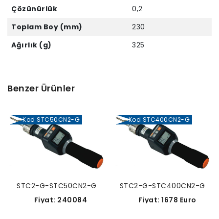
Çözünürlük
0,2
Toplam Boy (mm)
230
Ağırlık (g)
325
Benzer Ürünler
Kod STC50CN2-G
Kod STC400CN2-G
STC2-G-STC50CN2-G
STC2-G-STC400CN2-G
Fiyat: 240084
Fiyat: 1678 Euro