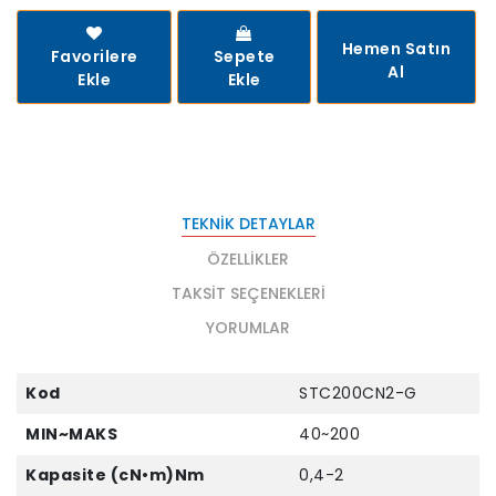
Hemen Satın
Favorilere
Sepete
Al
Ekle
Ekle
TEKNIK DETAYLAR
ÖZELLIKLER
TAKSIT SEÇENEKLERI
YORUMLAR
Kod
STC200CN2-G
MIN~MAKS
40~200
Kapasite (cN•m)Nm
0,4-2