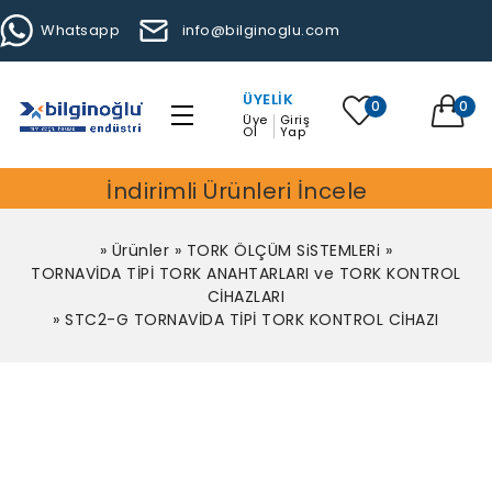
Whatsapp
info@bilginoglu.com
ÜYELIK
0
0
Üye
Giriş
Ol
Yap
İndirimli Ürünleri İncele
»
Ürünler
»
TORK ÖLÇÜM SiSTEMLERi
»
TORNAVİDA TİPİ TORK ANAHTARLARI ve TORK KONTROL
CİHAZLARI
»
STC2-G TORNAVİDA TİPİ TORK KONTROL CİHAZI