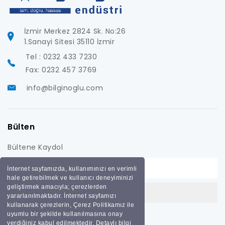
İzmir Merkez 2824 Sk. No:26
1.Sanayi Sitesi 35110 İzmir
Tel : 0232 433 7230
Fax: 0232 457 3769
info@bilginoglu.com
Bülten
Bültene Kaydol
İnternet sayfamızda, kullanımınızı en verimli
hale getirebilmek ve kullanıcı deneyiminizi
geliştirmek amacıyla; çerezlerden
yararlanılmaktadır. İnternet sayfamızı
kullanarak çerezlerin, Çerez Politikamız ile
uyumlu bir şekilde kullanılmasına onay
verdiğiniz kabul edilmektedir. Detaylı bilgi