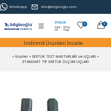
Whatsapp
info@bilginoglu.com
ÜYELIK
0
0
Üye
Giriş
Ol
Yap
İndirimli Ürünleri İncele
»
Ürünler
»
SERTLİK TEST MASTARLARI ve UÇLARI
»
STANDART TİP SERTLİK ÖLÇÜM UÇLARI