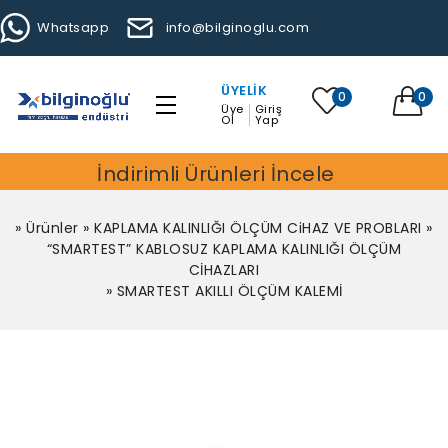
Whatsapp
info@bilginoglu.com
ÜYELIK
0
0
Üye
Giriş
Ol
Yap
İndirimli Ürünleri İncele
»
Ürünler
»
KAPLAMA KALINLIĞI ÖLÇÜM CiHAZ VE PROBLARI
»
“SMARTEST” KABLOSUZ KAPLAMA KALINLIĞI ÖLÇÜM
CİHAZLARI
»
SMARTEST AKILLI ÖLÇÜM KALEMİ