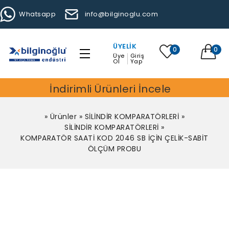
Whatsapp
info@bilginoglu.com
ÜYELIK
0
0
Üye
Giriş
Ol
Yap
İndirimli Ürünleri İncele
»
Ürünler
»
SİLİNDİR KOMPARATÖRLERİ
»
SİLİNDİR KOMPARATÖRLERİ
»
KOMPARATÖR SAATİ KOD 2046 SB İÇİN ÇELİK-SABİT
ÖLÇÜM PROBU