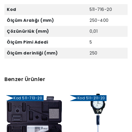
Kod
511-716-20
Ölçüm Aralığı (mm)
250-400
Çözünürlük (mm)
0,01
Ölçüm Pimi Adedi
5
Ölçüm derinliği (mm)
250
Benzer Ürünler
Kod 511-713-20
Kod 511-211-20