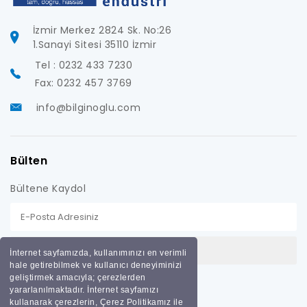
İzmir Merkez 2824 Sk. No:26
1.Sanayi Sitesi 35110 İzmir
Tel : 0232 433 7230
Fax: 0232 457 3769
info@bilginoglu.com
Bülten
Bültene Kaydol
İnternet sayfamızda, kullanımınızı en verimli
hale getirebilmek ve kullanıcı deneyiminizi
geliştirmek amacıyla; çerezlerden
yararlanılmaktadır. İnternet sayfamızı
kullanarak çerezlerin, Çerez Politikamız ile