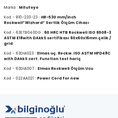
Marka :
Mitutoyo
Kod - 810-233-23 :
HR-530 mm/inch
Rockwell”Wizhard” Sertlik Ölçüm Cihazı
Kod - 63ETB040DG :
60 HRC HTB Rockwell ISO 6508-3
ASTM E18with DAkkS sertifikası 60x60x16mm çelik /
grid
Kod - 63DIA023 :
Elmas uç. Rockw. ISO ASTM HPD48C
with DAkkS cert. Function test hariç
Kod - 63DIA007 :
Elmas Rockwell Ölçüm Ucu
Kod - 02ZAA021 :
Power Cord for new