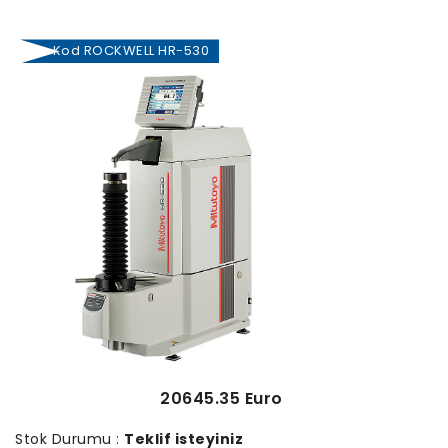
Kod ROCKWELL HR-530
20645.35 Euro
Stok Durumu :
Teklif isteyiniz