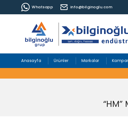
Whatsapp
info@bilginoglu.com
Anasayfa
Ürünler
Markalar
Kampan
“HM” 