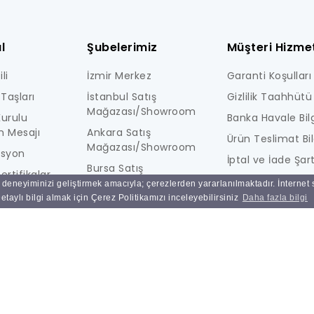
l
Şubelerimiz
Müşteri Hizmet
li
İzmir Merkez
Garanti Koşulları
Taşları
İstanbul Satış
Gizlilik Taahhütü
Mağazası/Showroom
urulu
Banka Havale Bilg
n Mesajı
Ankara Satış
Ürün Teslimat Bil
Mağazası/Showroom
isyon
İptal ve İade Şart
Bursa Satış
ertifikalar
KİŞİSEL VERİLERE İ
Mağazası/Showroom
ı deneyiminizi geliştirmek amacıyla; çerezlerden yararlanılmaktadır. İnternet
i
AYDINLATMA MET
taylı bilgi almak için Çerez Politikamızı inceleyebilirsiniz
Daha fazla bilgi
Ulucak Depo & Teknik
Ne Kadar Güvenl
Servis
Sık Sorulan Sorul