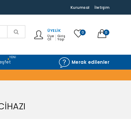
Kurumsal
İletişim
ÜYELIK
0
0
Üye
Giriş
Ol
Yap
YENI
eşfet
Merak edilenler
CİHAZI