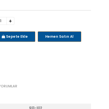
+
Sepete Ekle
Hemen Satın Al
YORUMLAR
913-102