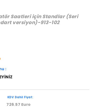
ör Saatleri için Standlar (Seri
dart versiyon)-913-102
:
O
mu :
EYINIZ
KDV Dahil Fiyat:
726.57 Euro