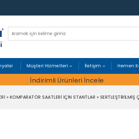
yalar
Müşteri Hizmetleri
İletişim
Hemen K
İndirimli Ürünleri İncele
Rİ
»
KOMPARATÖR SAATLERİ İÇİN STANTLAR
»
SERTLEŞTİRİLMİŞ