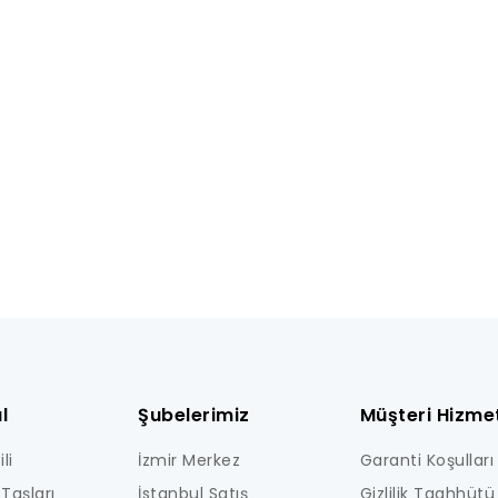
l
Şubelerimiz
Müşteri Hizmet
li
İzmir Merkez
Garanti Koşulları
Taşları
İstanbul Satış
Gizlilik Taahhütü