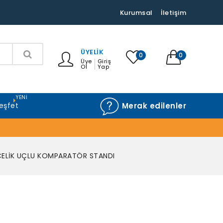
Kurumsal
İletişim
ÜYELIK
0
0
Üye
Giriş
Ol
Yap
YENI
eşfet
Merak edilenler
 ÇELİK UÇLU KOMPARATÖR STANDI