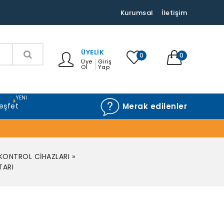
Kurumsal
İletişim
ÜYELIK
0
0
Üye
Giriş
Ol
Yap
YENI
eşfet
Merak edilenler
 KONTROL CİHAZLARI
»
TARI