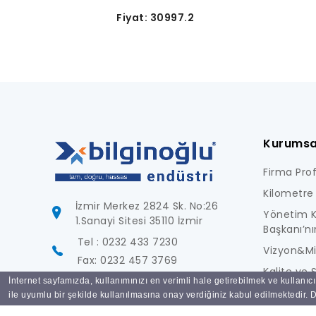
Fiyat: 30997.2
Kurumsa
Firma Profi
Kilometre 
İzmir Merkez 2824 Sk. No:26
Yönetim K
1.Sanayi Sitesi 35110 İzmir
Başkanı’nı
Tel : 0232 433 7230
Vizyon&M
Fax: 0232 457 3769
Kalite ve S
İnternet sayfamızda, kullanımınızı en verimli hale getirebilmek ve kullanıc
info@bilginoglu.com
Foto Galer
ile uyumlu bir şekilde kullanılmasına onay verdiğiniz kabul edilmektedir. De