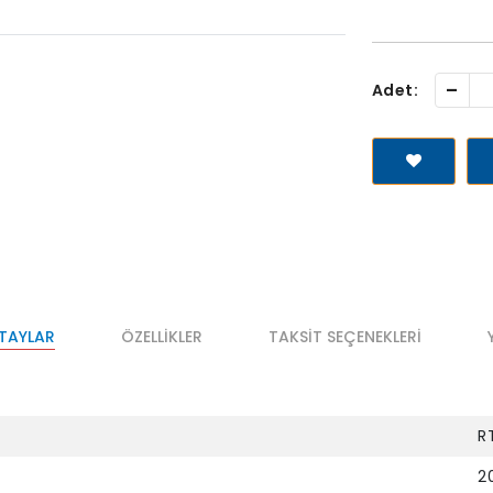
-
Adet:
ETAYLAR
ÖZELLIKLER
TAKSIT SEÇENEKLERI
R
2