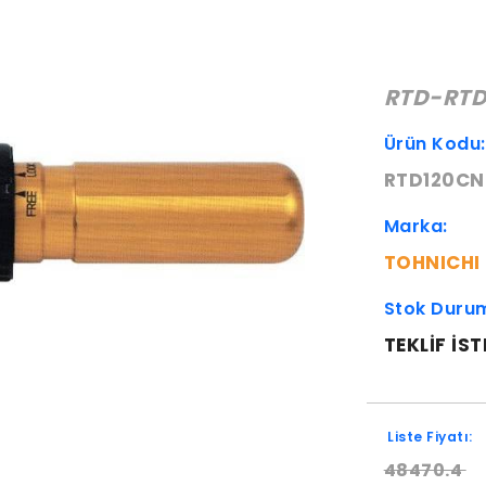
RTD-RTD
Ürün Kodu
RTD120CN
Marka:
TOHNICHI
Stok Duru
TEKLIF IST
Liste Fiyatı:
48470.4