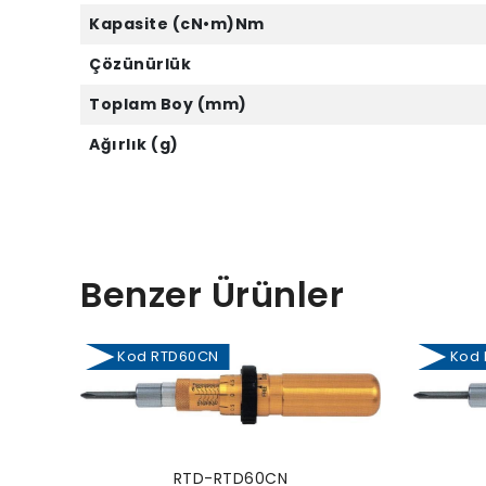
Kapasite (cN•m)Nm
Çözünürlük
Toplam Boy (mm)
Ağırlık (g)
Benzer Ürünler
Kod RTD60CN
Kod R
RTD-RTD60CN