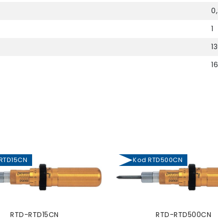
0,
1
1
1
TD15CN
Kod RTD500CN
RTD-RTD15CN
RTD-RTD500CN