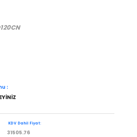
120CN
:
mu :
EYINIZ
KDV Dahil Fiyat:
31505.76