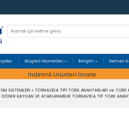
yalar
Müşteri Hizmetleri
İletişim
Hemen K
İndirimli Ürünleri İncele
ÜM SiSTEMLERi
»
TORNAVİDA TİPİ TORK ANAHTARLARI ve TORK
 DÖNER KAYGAN VE AYARLANABİLİR TORNAVİDA TİP TORK ANAH