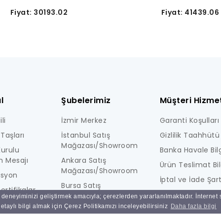
Fiyat: 30193.02
Fiyat: 41439.06
l
Şubelerimiz
Müşteri Hizmet
li
İzmir Merkez
Garanti Koşulları
Taşları
İstanbul Satış
Gizlilik Taahhütü
Mağazası/Showroom
urulu
Banka Havale Bilg
n Mesajı
Ankara Satış
Ürün Teslimat Bil
Mağazası/Showroom
isyon
İptal ve İade Şart
Bursa Satış
ertifikalar
KİŞİSEL VERİLERE İ
Mağazası/Showroom
ı deneyiminizi geliştirmek amacıyla; çerezlerden yararlanılmaktadır. İnternet
i
AYDINLATMA MET
taylı bilgi almak için Çerez Politikamızı inceleyebilirsiniz
Daha fazla bilgi
Ulucak Depo & Teknik
Ne Kadar Güvenl
Servis