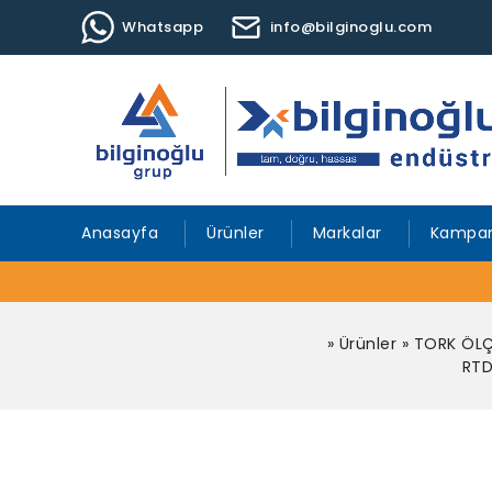
Whatsapp
info@bilginoglu.com
Anasayfa
Ürünler
Markalar
Kampan
»
Ürünler
»
TORK ÖLÇ
RTD