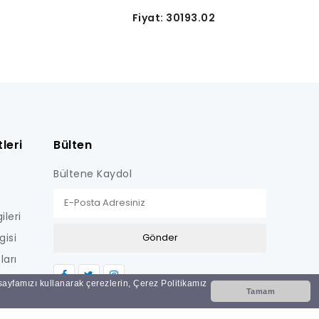
Fiyat: 30193.02
leri
Bülten
Bültene Kaydol
ileri
gisi
ları
LİŞKİN
 sayfamızı kullanarak çerezlerin, Çerez Politikamız
Tamam
Nİ
i?