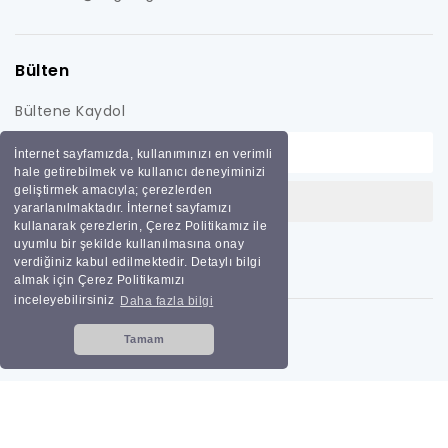
Bülten
Bültene Kaydol
İnternet sayfamızda, kullanımınızı en verimli
hale getirebilmek ve kullanıcı deneyiminizi
geliştirmek amacıyla; çerezlerden
yararlanılmaktadır. İnternet sayfamızı
kullanarak çerezlerin, Çerez Politikamız ile
uyumlu bir şekilde kullanılmasına onay
verdiğiniz kabul edilmektedir. Detaylı bilgi
almak için Çerez Politikamızı
inceleyebilirsiniz
Daha fazla bilgi
Tamam
Tüm hakları saklıdır
Bilginoğlu Endüstri