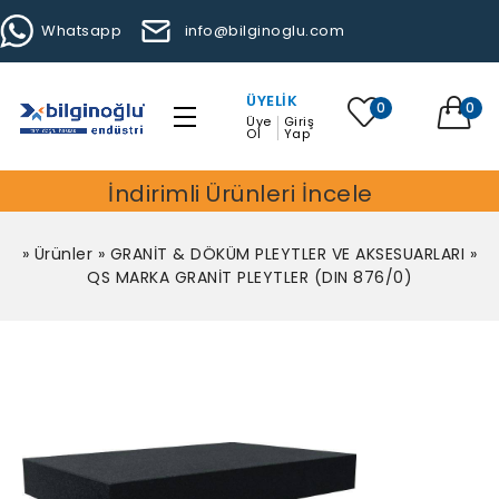
Whatsapp
info@bilginoglu.com
ÜYELIK
0
0
Üye
Giriş
Ol
Yap
İndirimli Ürünleri İncele
»
Ürünler
»
GRANİT & DÖKÜM PLEYTLER VE AKSESUARLARI
»
QS MARKA GRANİT PLEYTLER (DIN 876/0)