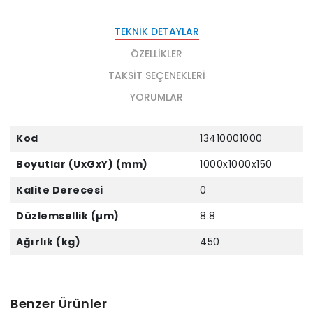
TEKNIK DETAYLAR
ÖZELLIKLER
TAKSIT SEÇENEKLERI
YORUMLAR
Kod
13410001000
Boyutlar (UxGxY) (mm)
1000x1000x150
Kalite Derecesi
0
Düzlemsellik (µm)
8.8
Ağırlık (kg)
450
Benzer Ürünler