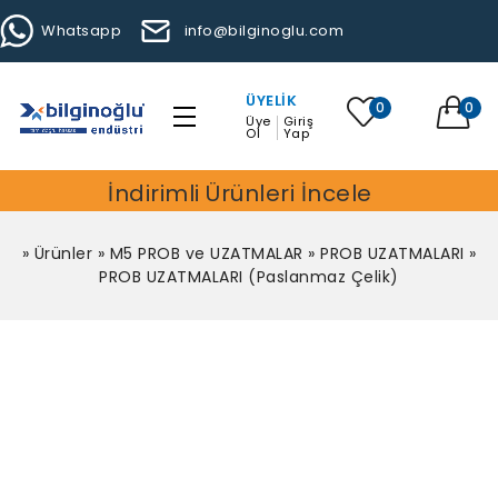
Whatsapp
info@bilginoglu.com
ÜYELIK
0
0
Üye
Giriş
Ol
Yap
İndirimli Ürünleri İncele
»
Ürünler
»
M5 PROB ve UZATMALAR
»
PROB UZATMALARI
»
PROB UZATMALARI (Paslanmaz Çelik)