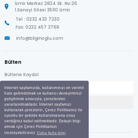
İzmir Merkez 2824 Sk. No:26
1.Sanayi Sitesi 35110 İzmir
Tel : 0232 433 7230
Fax: 0232 457 3769
info@bilginoglu.com
Bülten
Bültene Kaydol
İnternet sayfamızda, kullanımınızı en verimli
hale getirebilmek ve kullanıcı deneyiminizi
geliştirmek amacıyla; çerezlerden
yararlanılmaktadır. İnternet sayfamızı
kullanarak çerezlerin, Çerez Politikamız ile
uyumlu bir şekilde kullanılmasına onay
verdiğiniz kabul edilmektedir. Detaylı bilgi
almak için Çerez Politikamızı
inceleyebilirsiniz
Daha fazla bilgi