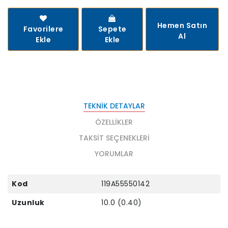
Hemen Satın
Favorilere
Sepete
Al
Ekle
Ekle
TEKNIK DETAYLAR
ÖZELLIKLER
TAKSIT SEÇENEKLERI
YORUMLAR
Kod
119A55550142
Uzunluk
10.0 (0.40)