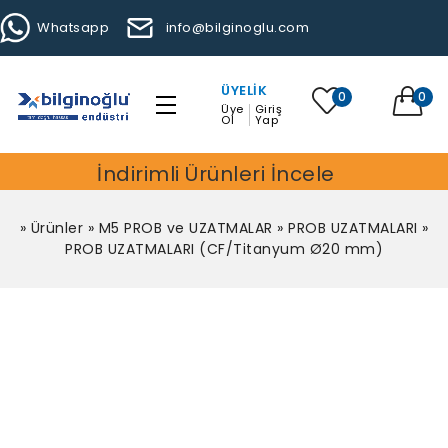
Whatsapp
info@bilginoglu.com
ÜYELIK
0
0
Üye
Giriş
Ol
Yap
İndirimli Ürünleri İncele
»
Ürünler
»
M5 PROB ve UZATMALAR
»
PROB UZATMALARI
»
PROB UZATMALARI (CF/Titanyum Ø20 mm)