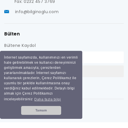
Fax: 0232 457 3769
info@bilginoglu.com
Bülten
Bültene Kaydol
İnternet sayfamızda, kullanımınızı en verimli
hale getirebilmek ve kullanıcı deneyiminizi
geliştirmek amacıyla; çerezlerden
yararlanılmaktadır. İnternet sayfamızı
kullanarak çerezlerin, Çerez Politikamız ile
uyumlu bir şekilde kullanılmasına onay
verdiğiniz kabul edilmektedir. Detaylı bilgi
almak için Çerez Politikamızı
inceleyebilirsiniz
Daha fazla bilgi
Tamam