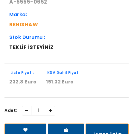
A-5555-0652
Marka:
RENISHAW
Stok Durumu :
TEKLIF ISTEYINIZ
Liste Fiyatı:
KDV Dahil Fiyat:
232.8 Euro
151.32 Euro
-
+
Adet:
Hemen Satın