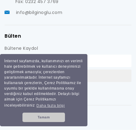
Fax: 0232 457 3769
info@bilginoglu.com
Bülten
Bültene Kaydol
İnternet sayfamızda, kullanımınızı en verimli
hale getirebilmek ve kullanıcı deneyiminizi
geliştirmek amacıyla; çerezlerden
yararlanılmaktadır. İnternet sayfamızı
kullanarak çerezlerin, Çerez Politikamız ile
uyumlu bir şekilde kullanılmasına onay
verdiğiniz kabul edilmektedir. Detaylı bilgi
almak için Çerez Politikamızı
inceleyebilirsiniz
Daha fazla bilgi
Tamam