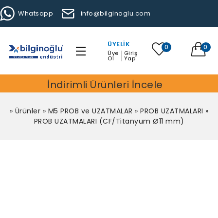
Whatsapp
info@bilginoglu.com
ÜYELIK
0
0
Üye
Giriş
Ol
Yap
İndirimli Ürünleri İncele
»
Ürünler
»
M5 PROB ve UZATMALAR
»
PROB UZATMALARI
»
PROB UZATMALARI (CF/Titanyum Ø11 mm)