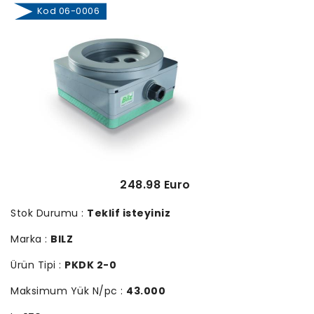
Kod 06-0006
248.98 Euro
Stok Durumu :
Teklif isteyiniz
Marka :
BILZ
Ürün Tipi :
PKDK 2-0
Maksimum Yük N/pc :
43.000