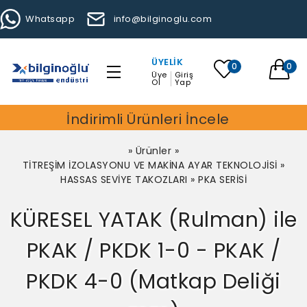
Whatsapp
info@bilginoglu.com
ÜYELIK
0
0
Üye
Giriş
Ol
Yap
İndirimli Ürünleri İncele
»
Ürünler
»
TİTREŞİM İZOLASYONU VE MAKİNA AYAR TEKNOLOJİSİ
»
HASSAS SEVİYE TAKOZLARI
»
PKA SERİSİ
KÜRESEL YATAK (Rulman) ile
PKAK / PKDK 1-0 - PKAK /
PKDK 4-0 (Matkap Deliği