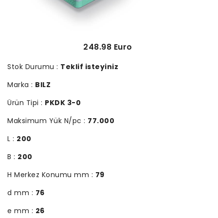
248.98 Euro
Stok Durumu :
Teklif isteyiniz
Marka :
BILZ
Ürün Tipi :
PKDK 3-0
Maksimum Yük N/pc :
77.000
L :
200
B :
200
H Merkez Konumu mm :
79
d mm :
76
e mm :
26