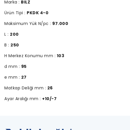
Marka :
BILZ
Ürün Tipi :
PKDK 4-0
Maksimum Yük N/pc :
97.000
L :
200
B :
250
H Merkez Konumu mm :
103
d mm :
95
e mm :
27
Matkap Deliği mm :
26
Ayar Aralığı mm :
+10/-7