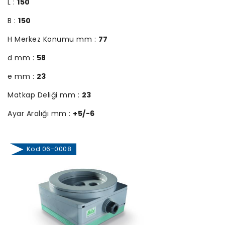
L :
150
B :
150
H Merkez Konumu mm :
77
d mm :
58
e mm :
23
Matkap Deliği mm :
23
Ayar Aralığı mm :
+5/-6
Kod 06-0008