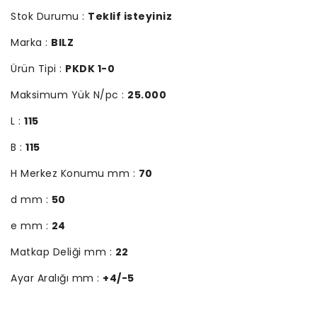
Stok Durumu :
Teklif isteyiniz
Marka :
BILZ
Ürün Tipi :
PKDK 1-0
Maksimum Yük N/pc :
25.000
L :
115
B :
115
H Merkez Konumu mm :
70
d mm :
50
e mm :
24
Matkap Deliği mm :
22
Ayar Aralığı mm :
+4/-5