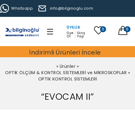
Whatsapp
info@bilginoglu.com
ÜYELIK
0
0
Üye
Giriş
Ol
Yap
İndirimli Ürünleri İncele
»
Ürünler
»
OPTİK ÖLÇÜM & KONTROL SİSTEMLERİ ve MİKROSKOPLAR
»
OPTİK KONTROL SİSTEMLERİ
“EVOCAM II”