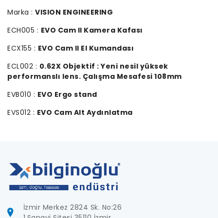
Marka :
VISION ENGINEERING
ECH005 :
EVO Cam II Kamera Kafası
ECX155 :
EVO Cam II El Kumandası
ECL002 :
0.62X Objektif : Yeni nesil yüksek
performanslı lens. Çalışma Mesafesi 108mm
EVB010 :
EVO Ergo stand
EVS012 :
EVO Cam Alt Aydınlatma
İzmir Merkez 2824 Sk. No:26
1.Sanayi Sitesi 35110 İzmir