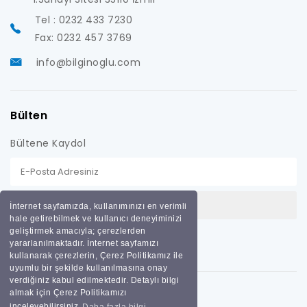
Tel : 0232 433 7230
Fax: 0232 457 3769
info@bilginoglu.com
Bülten
Bültene Kaydol
İnternet sayfamızda, kullanımınızı en verimli
hale getirebilmek ve kullanıcı deneyiminizi
geliştirmek amacıyla; çerezlerden
yararlanılmaktadır. İnternet sayfamızı
kullanarak çerezlerin, Çerez Politikamız ile
uyumlu bir şekilde kullanılmasına onay
verdiğiniz kabul edilmektedir. Detaylı bilgi
almak için Çerez Politikamızı
inceleyebilirsiniz
Daha fazla bilgi