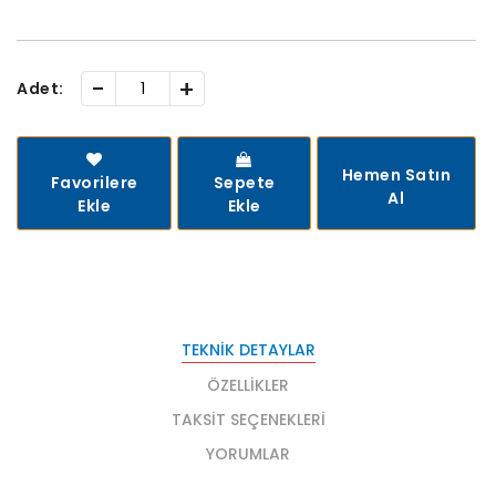
-
+
Adet:
Hemen Satın
Favorilere
Sepete
Al
Ekle
Ekle
TEKNIK DETAYLAR
ÖZELLIKLER
TAKSIT SEÇENEKLERI
YORUMLAR