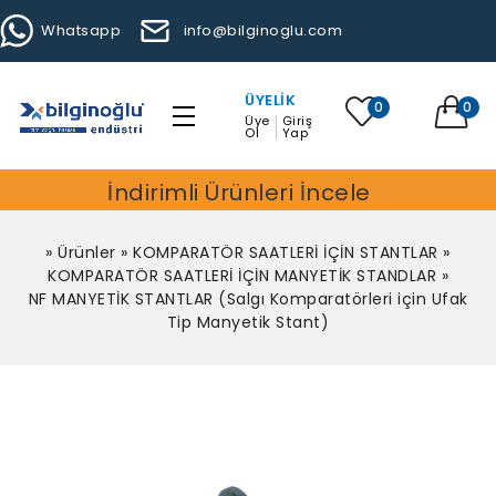
Whatsapp
info@bilginoglu.com
ÜYELIK
0
0
Üye
Giriş
Ol
Yap
İndirimli Ürünleri İncele
»
Ürünler
»
KOMPARATÖR SAATLERİ İÇİN STANTLAR
»
KOMPARATÖR SAATLERİ İÇİN MANYETİK STANDLAR
»
NF MANYETİK STANTLAR (Salgı Komparatörleri için Ufak
Tip Manyetik Stant)