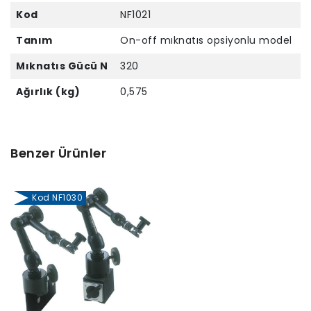
Kod
NF1021
Tanım
On-off mıknatıs opsiyonlu model
Mıknatıs Gücü N
320
Ağırlık (kg)
0,575
Benzer Ürünler
Kod NF1030