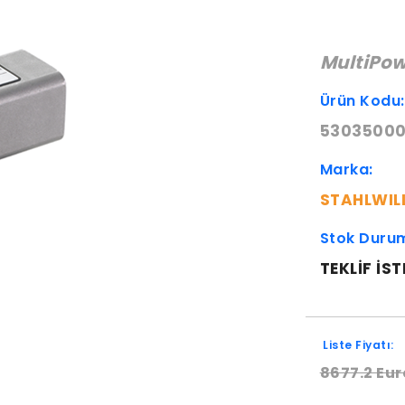
MultiPo
Ürün Kodu
5303500
Marka:
STAHLWIL
Stok Duru
TEKLIF IST
Liste Fiyatı:
8677.2 Eur