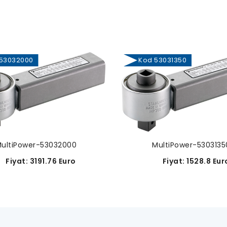
3032000
Kod 53031350
ultiPower-53032000
MultiPower-5303135
iyat: 3191.76 Euro
Fiyat: 1528.8 Eur