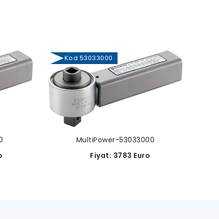
Kod 53033000
0
MultiPower-53033000
o
Fiyat: 3783 Euro