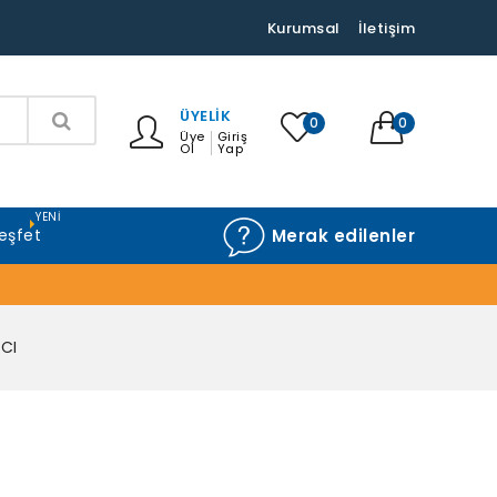
Kurumsal
İletişim
ÜYELIK
0
0
Üye
Giriş
Ol
Yap
YENI
eşfet
Merak edilenler
CI