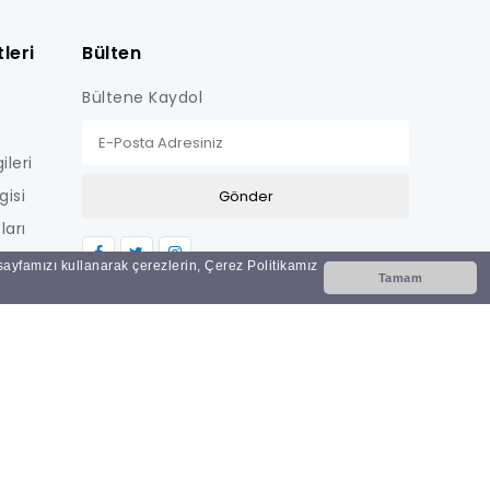
leri
Bülten
Bültene Kaydol
ileri
gisi
ları
LİŞKİN
 sayfamızı kullanarak çerezlerin, Çerez Politikamız
Tamam
Nİ
i?
ar