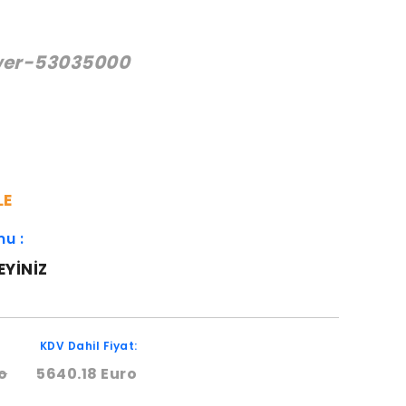
wer-53035000
:
0
LE
mu :
EYINIZ
KDV Dahil Fiyat:
o
5640.18 Euro