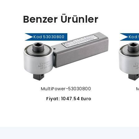
Benzer Ürünler
Kod 53030800
Kod 5
MultiPower-53030800
M
Fiyat: 1047.54 Euro
F