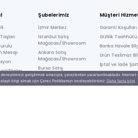
l
Şubelerimiz
Müşteri Hizmet
li
İzmir Merkez
Garanti Koşulları
Taşları
İstanbul Satış
Gizlilik Taahhütü
Mağazası/Showroom
urulu
Banka Havale Bilg
n Mesajı
Ankara Satış
Ürün Teslimat Bil
Mağazası/Showroom
isyon
İptal ve İade Şart
Bursa Satış
ertifikalar
KİŞİSEL VERİLERE İ
Mağazası/Showroom
ı deneyiminizi geliştirmek amacıyla; çerezlerden yararlanılmaktadır. İnternet
i
AYDINLATMA MET
taylı bilgi almak için Çerez Politikamızı inceleyebilirsiniz
Daha fazla bilgi
Ulucak Depo & Teknik
Ne Kadar Güvenl
Servis
Sık Sorulan Sorul