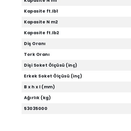
Kapasite N m1
Kapasite ft.lb1
Kapasite N m2
Kapasite ft.lb2
Diş Oranı
Tork Oranı
Dişi Soket Ölçüsü (inç)
Erkek Soket Ölçüsü (inç)
B x h x l (mm)
Ağırlık (kg)
53035000