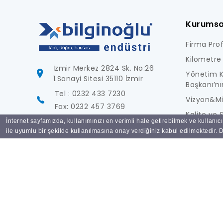
Kurumsa
Firma Profi
Kilometre 
İzmir Merkez 2824 Sk. No:26
Yönetim K
1.Sanayi Sitesi 35110 İzmir
Başkanı’nı
Tel : 0232 433 7230
Vizyon&M
Fax: 0232 457 3769
Kalite ve S
İnternet sayfamızda, kullanımınızı en verimli hale getirebilmek ve kullanıc
info@bilginoglu.com
Foto Galer
ile uyumlu bir şekilde kullanılmasına onay verdiğiniz kabul edilmektedir. De
Tüm hakları saklıdır
Bilginoğlu Endüstri