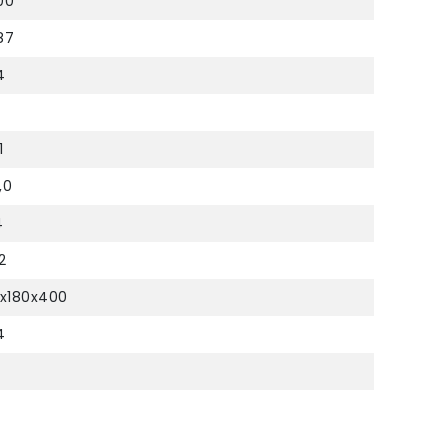
00
87
4
1
7,0
4
/2
0x180x400
4