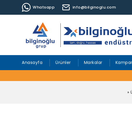
Whatsapp
info@bilginoglu.com
Anasayfa
Ürünler
Markalar
Kampan
»