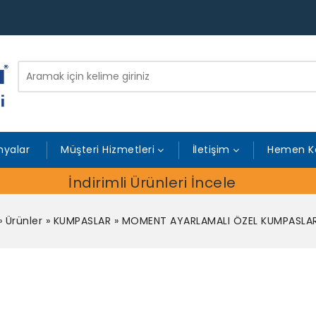
yalar
Müşteri Hizmetleri
İletişim
Hemen K
İndirimli Ürünleri İncele
»
Ürünler
»
KUMPASLAR
»
MOMENT AYARLAMALI ÖZEL KUMPASLA