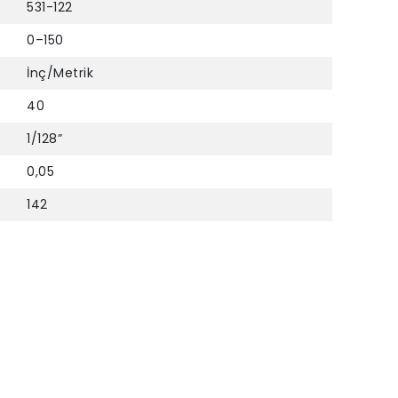
531-122
0–150
İnç/Metrik
40
1/128”
0,05
142