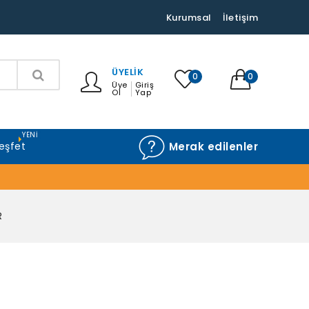
Kurumsal
İletişim
ÜYELIK
0
0
Üye
Giriş
Ol
Yap
YENI
eşfet
Merak edilenler
R