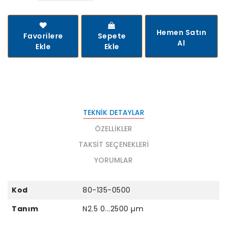
Hemen Satın
Favorilere
Sepete
Al
Ekle
Ekle
TEKNIK DETAYLAR
ÖZELLIKLER
TAKSIT SEÇENEKLERI
YORUMLAR
Kod
80-135-0500
Tanım
N2.5 0...2500 µm