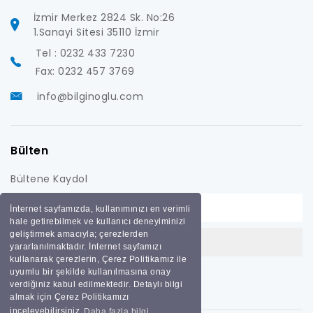
İzmir Merkez 2824 Sk. No:26
1.Sanayi Sitesi 35110 İzmir
Tel : 0232 433 7230
Fax: 0232 457 3769
info@bilginoglu.com
Bülten
Bültene Kaydol
İnternet sayfamızda, kullanımınızı en verimli
hale getirebilmek ve kullanıcı deneyiminizi
geliştirmek amacıyla; çerezlerden
yararlanılmaktadır. İnternet sayfamızı
kullanarak çerezlerin, Çerez Politikamız ile
uyumlu bir şekilde kullanılmasına onay
verdiğiniz kabul edilmektedir. Detaylı bilgi
almak için Çerez Politikamızı
inceleyebilirsiniz
Daha fazla bilgi