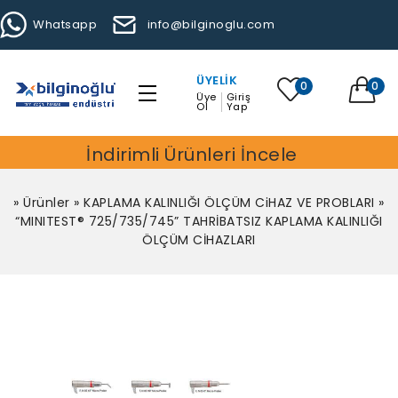
Whatsapp
info@bilginoglu.com
ÜYELIK
0
0
Üye
Giriş
Ol
Yap
İndirimli Ürünleri İncele
»
Ürünler
»
KAPLAMA KALINLIĞI ÖLÇÜM CiHAZ VE PROBLARI
»
“MINITEST® 725/735/745” TAHRİBATSIZ KAPLAMA KALINLIĞI
ÖLÇÜM CİHAZLARI