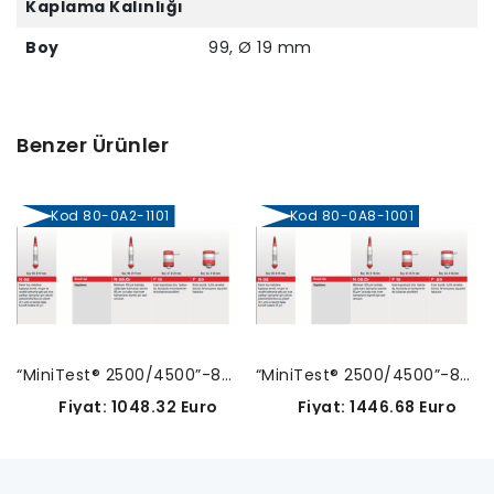
Kaplama Kalınlığı
Boy
99, Ø 19 mm
Benzer Ürünler
Kod 80-0A2-1101
Kod 80-0A8-1001
“MiniTest® 2500/4500”-80-0A2-1101
“MiniTest® 2500/4500”-80-0A8-1001
Fiyat: 1048.32 Euro
Fiyat: 1446.68 Euro