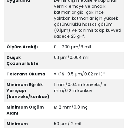
Uygulama
Demir dışı metallere kaplanan
vernik, emaye ve anodik
katmanlar gibi çok ince
yalıtkan katmanlar için yüksek
çözünürlüklü hassas çözüm
(0,1µm) ve tanımlı takip kuvveti
sadece 25 g-f.
Ölçüm Aralığı
0 … 200 µm/8 mil
Düşük
0.1 µm/0.004 mil
Çözünürlükte
Tolerans Okuma
± (1%+0.5 µm/0.02 mil)*
Minimum Eğrilik
1 mm/0.04 in konveks/ 5
Yarıçapı
mm/0.2 in konkav
(konveks/konkav)
Minimum Ölçüm
Ø 2 mm/0.8 inç
Alanı
Minimum
50 µm/ 2 mil