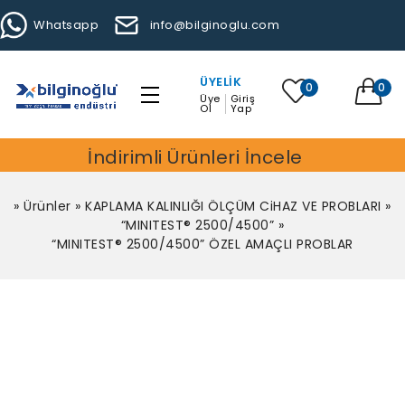
Whatsapp
info@bilginoglu.com
ÜYELIK
0
0
Üye
Giriş
Ol
Yap
İndirimli Ürünleri İncele
»
Ürünler
»
KAPLAMA KALINLIĞI ÖLÇÜM CiHAZ VE PROBLARI
»
“MINITEST® 2500/4500”
»
“MINITEST® 2500/4500” ÖZEL AMAÇLI PROBLAR