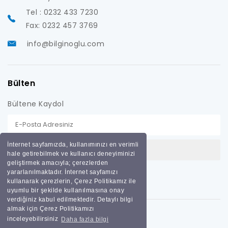
Tel : 0232 433 7230
Fax: 0232 457 3769
info@bilginoglu.com
Bülten
Bültene Kaydol
İnternet sayfamızda, kullanımınızı en verimli
hale getirebilmek ve kullanıcı deneyiminizi
geliştirmek amacıyla; çerezlerden
yararlanılmaktadır. İnternet sayfamızı
kullanarak çerezlerin, Çerez Politikamız ile
uyumlu bir şekilde kullanılmasına onay
verdiğiniz kabul edilmektedir. Detaylı bilgi
almak için Çerez Politikamızı
inceleyebilirsiniz
Daha fazla bilgi