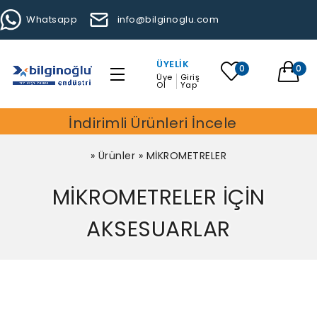
Whatsapp
info@bilginoglu.com
ÜYELIK
0
0
Üye
Giriş
Ol
Yap
İndirimli Ürünleri İncele
»
Ürünler
»
MİKROMETRELER
MİKROMETRELER İÇİN
AKSESUARLAR