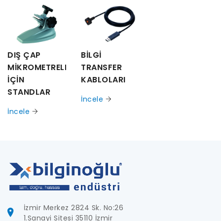
DIŞ ÇAP
BİLGİ
MİKROMETRELERİ
TRANSFER
İÇİN
KABLOLARI
STANDLAR
İncele
İncele
İzmir Merkez 2824 Sk. No:26
1.Sanayi Sitesi 35110 İzmir