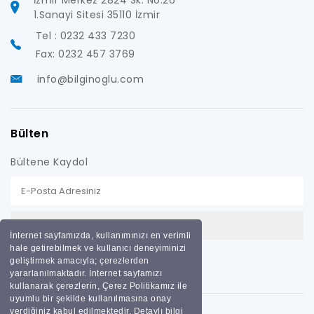
İzmir Merkez 2824 Sk. No:26
1.Sanayi Sitesi 35110 İzmir
Tel : 0232 433 7230
Fax: 0232 457 3769
info@bilginoglu.com
Bülten
Bültene Kaydol
İnternet sayfamızda, kullanımınızı en verimli
hale getirebilmek ve kullanıcı deneyiminizi
geliştirmek amacıyla; çerezlerden
yararlanılmaktadır. İnternet sayfamızı
kullanarak çerezlerin, Çerez Politikamız ile
uyumlu bir şekilde kullanılmasına onay
verdiğiniz kabul edilmektedir. Detaylı bilgi