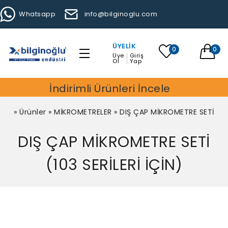
Whatsapp
info@bilginoglu.com
ÜYELIK
0
0
Üye
Giriş
Ol
Yap
İndirimli Ürünleri İncele
»
Ürünler
»
MİKROMETRELER
»
DIŞ ÇAP MİKROMETRE SETİ
DIŞ ÇAP MİKROMETRE SETİ
(103 SERİLERİ İÇİN)