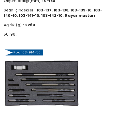
Ölçüm aralığı(mm) :
0-150
Setin İçindekiler :
103-137, 103-138, 103-139-10, 103-
140-10, 103-141-10, 103-142-10, 5 ayar mastarı
Ağırlık (g) :
2260
561.96 :
Kod 103-914-50