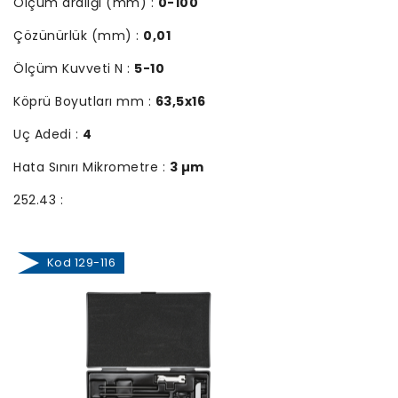
Ölçüm aralığı (mm) :
0-100
Çözünürlük (mm) :
0,01
Ölçüm Kuvveti N :
5-10
Köprü Boyutları mm :
63,5x16
Uç Adedi :
4
Hata Sınırı Mikrometre :
3 µm
252.43 :
Kod 129-116