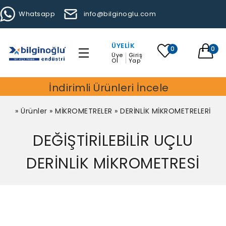
Whatsapp
info@bilginoglu.com
ÜYELIK
0
0
Üye
Giriş
Ol
Yap
İndirimli Ürünleri İncele
»
Ürünler
»
MİKROMETRELER
»
DERİNLİK MİKROMETRELERİ
DEĞİŞTİRİLEBİLİR UÇLU
DERİNLİK MİKROMETRESİ