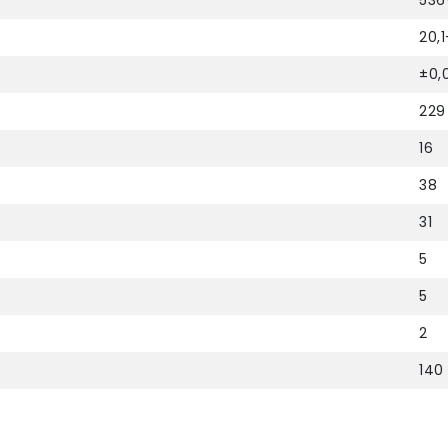
536
20,1
±0,
229
16
38
31
5
5
2
140