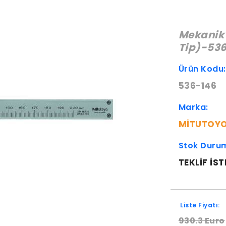
Mekanik 
Tip)-53
Ürün Kodu
536-146
Marka:
MITUTOY
Stok Duru
TEKLIF IST
Liste Fiyatı:
930.3 Euro