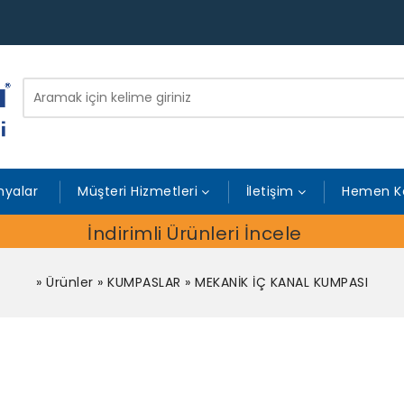
yalar
Müşteri Hizmetleri
İletişim
Hemen K
İndirimli Ürünleri İncele
»
Ürünler
»
KUMPASLAR
»
MEKANİK İÇ KANAL KUMPASI