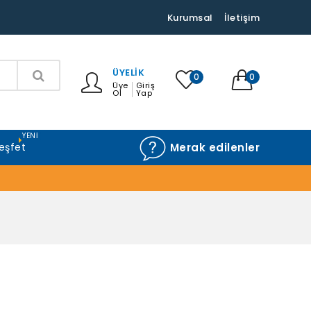
Kurumsal
İletişim
ÜYELIK
0
0
Üye
Giriş
Ol
Yap
YENI
eşfet
Merak edilenler