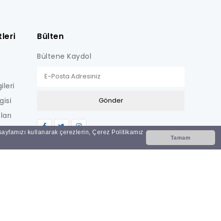
leri
Bülten
Bültene Kaydol
ileri
gisi
ları
LİŞKİN
 sayfamızı kullanarak çerezlerin, Çerez Politikamız
Tamam
Nİ
i?
ar