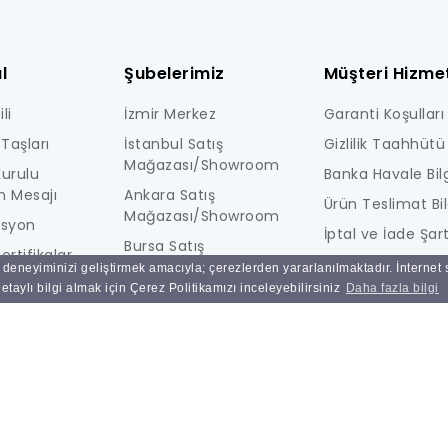
l
Şubelerimiz
Müşteri Hizmet
li
İzmir Merkez
Garanti Koşulları
Taşları
İstanbul Satış
Gizlilik Taahhütü
Mağazası/Showroom
urulu
Banka Havale Bilg
n Mesajı
Ankara Satış
Ürün Teslimat Bil
Mağazası/Showroom
isyon
İptal ve İade Şart
Bursa Satış
ertifikalar
KİŞİSEL VERİLERE İ
Mağazası/Showroom
ı deneyiminizi geliştirmek amacıyla; çerezlerden yararlanılmaktadır. İnternet
i
AYDINLATMA MET
taylı bilgi almak için Çerez Politikamızı inceleyebilirsiniz
Daha fazla bilgi
Ulucak Depo & Teknik
Ne Kadar Güvenl
Servis
Sık Sorulan Sorul