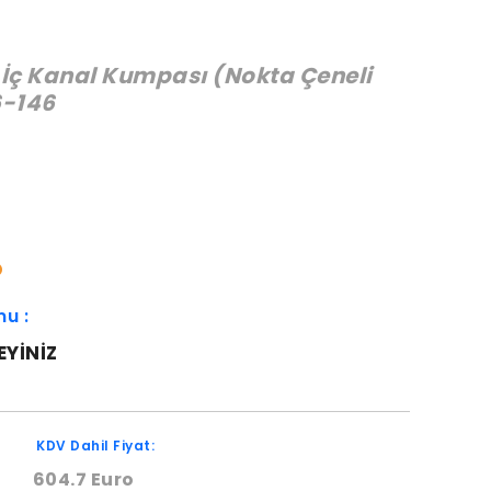
İç Kanal Kumpası (Nokta Çeneli
6-146
:
O
mu :
EYINIZ
KDV Dahil Fiyat:
604.7 Euro