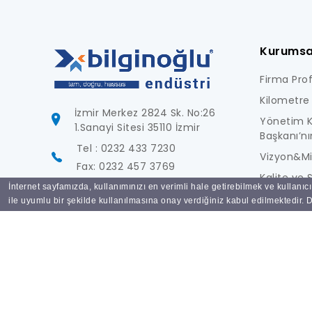
Kurumsa
Firma Profi
Kilometre 
İzmir Merkez 2824 Sk. No:26
Yönetim K
1.Sanayi Sitesi 35110 İzmir
Başkanı’nı
Tel : 0232 433 7230
Vizyon&M
Fax: 0232 457 3769
Kalite ve S
İnternet sayfamızda, kullanımınızı en verimli hale getirebilmek ve kullanıc
info@bilginoglu.com
Foto Galer
ile uyumlu bir şekilde kullanılmasına onay verdiğiniz kabul edilmektedir. De