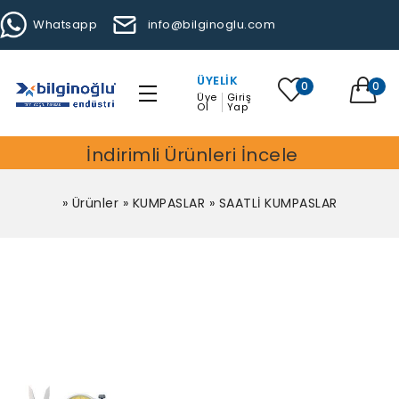
Whatsapp
info@bilginoglu.com
ÜYELIK
0
0
Üye
Giriş
Ol
Yap
İndirimli Ürünleri İncele
»
Ürünler
»
KUMPASLAR
»
SAATLİ KUMPASLAR