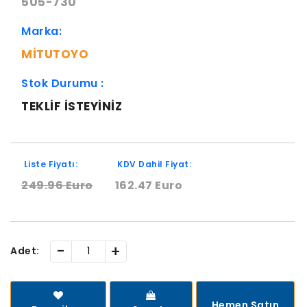
505-730
Marka:
MITUTOYO
Stok Durumu :
TEKLIF ISTEYINIZ
Liste Fiyatı:
KDV Dahil Fiyat:
249.96 Euro
162.47 Euro
-
+
Adet:
Hemen Satın