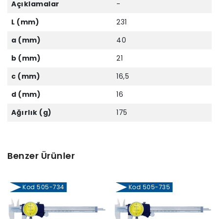
Açıklamalar
-
L (mm)
231
a (mm)
40
b (mm)
21
c (mm)
16,5
d (mm)
16
Ağırlık (g)
175
Benzer Ürünler
Kod 505-734
Kod 505-735