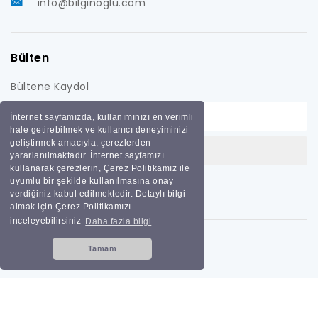
info@bilginoglu.com
Bülten
Bültene Kaydol
İnternet sayfamızda, kullanımınızı en verimli
hale getirebilmek ve kullanıcı deneyiminizi
geliştirmek amacıyla; çerezlerden
yararlanılmaktadır. İnternet sayfamızı
kullanarak çerezlerin, Çerez Politikamız ile
uyumlu bir şekilde kullanılmasına onay
verdiğiniz kabul edilmektedir. Detaylı bilgi
almak için Çerez Politikamızı
inceleyebilirsiniz
Daha fazla bilgi
Tamam
Tüm hakları saklıdır
Bilginoğlu Endüstri