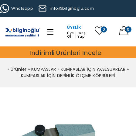
Whatsapp
info@bilginoglu.com
ÜYELIK
0
0
Üye
Giriş
Ol
Yap
İndirimli Ürünleri İncele
»
Ürünler
»
KUMPASLAR
»
KUMPASLAR İÇİN AKSESUARLAR
»
KUMPASLAR İÇİN DERİNLİK ÖLÇME KÖPRÜLERİ