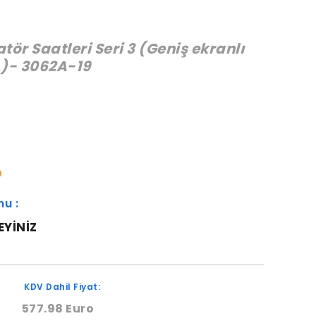
ör Saatleri Seri 3 (Geniş ekranlı
)- 3062A-19
:
O
mu :
EYINIZ
KDV Dahil Fiyat:
577.98 Euro