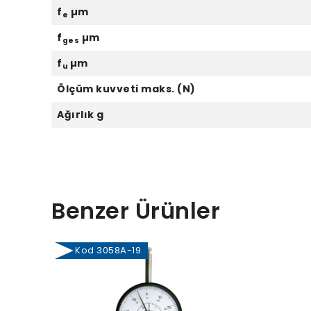
f
µm
e
f
µm
ges
f
µm
u
Ölçüm kuvveti maks. (N)
Ağırlık g
Benzer Ürünler
Kod 3058A-19