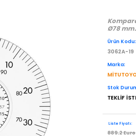
Komparat
Ø78 mm.
Ürün Kodu
3062A-19
Marka:
MITUTOY
Stok Duru
TEKLIF IST
Liste Fiyatı:
889.2 Euro