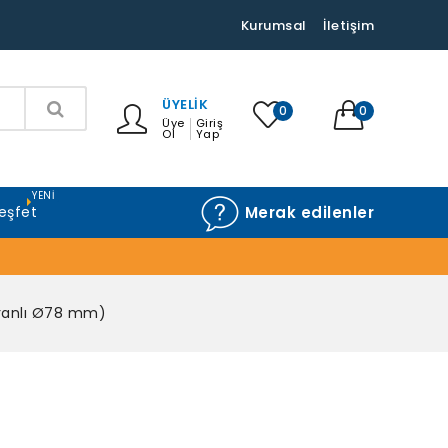
Kurumsal
İletişim
ÜYELIK
0
0
Üye
Giriş
Ol
Yap
YENI
eşfet
Merak edilenler
kranlı Ø78 mm)