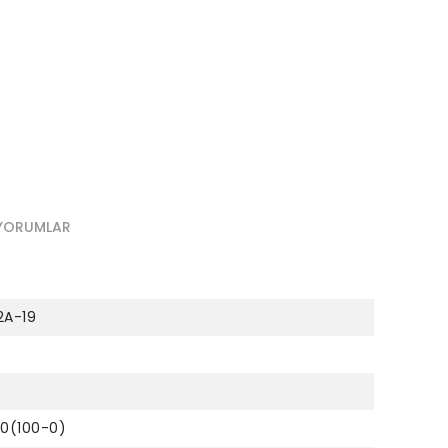
YORUMLAR
2A-19
00(100-0)