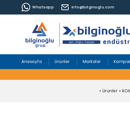
Whatsapp
info@bilginoglu.com
Anasayfa
Ürünler
Markalar
Kampan
»
Ürünler
»
KOM