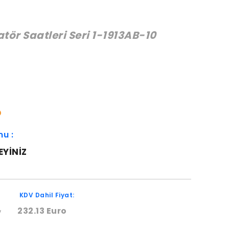
ör Saatleri Seri 1-1913AB-10
:
O
mu :
EYINIZ
KDV Dahil Fiyat:
o
232.13 Euro