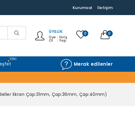
Kurumsal
İletişim
ÜYELIK
0
0
Üye
Giriş
Ol
Yap
YENI
eşfet
Merak edilenler
odeller Ekran Çap:31mm, Çap:36mm, Çap:40mm)