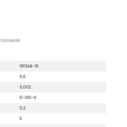
YORUMLAR
1913AB-10
0,5
0,002
0-100-0
0,2
5