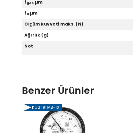
f
µm
ges
f
µm
u
Ölçüm kuvveti maks. (N)
Ağırlık (g)
Not
Benzer Ürünler
Kod 1911AB-10