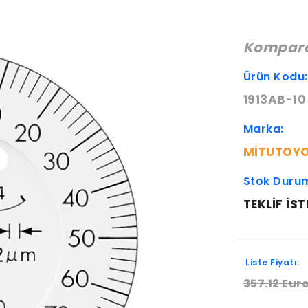
Komparat
Ürün Kodu
1913AB-10
Marka:
MITUTOY
Stok Duru
TEKLIF IST
Liste Fiyatı:
357.12 Eur