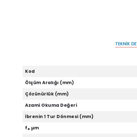
TEKNIK D
Kod
Ölçüm Aralığı (mm)
Çözünürlük (mm)
Azami Okuma Değeri
İbrenin 1 Tur Dönmesi (mm)
f
µm
e